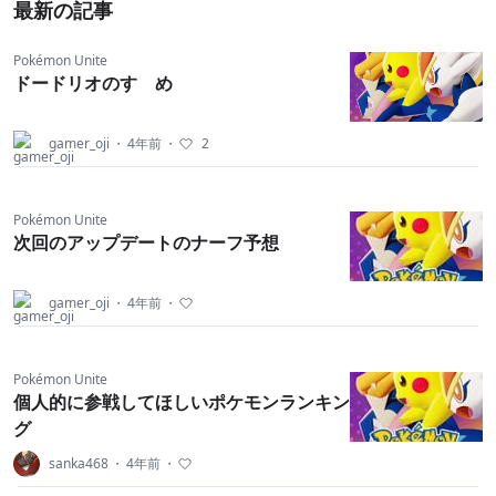
最新の記事
Pokémon Unite
ドードリオのすゝめ
gamer_oji
・
4年前
・
2
Pokémon Unite
次回のアップデートのナーフ予想
gamer_oji
・
4年前
・
Pokémon Unite
個人的に参戦してほしいポケモンランキン
グ
sanka468
・
4年前
・