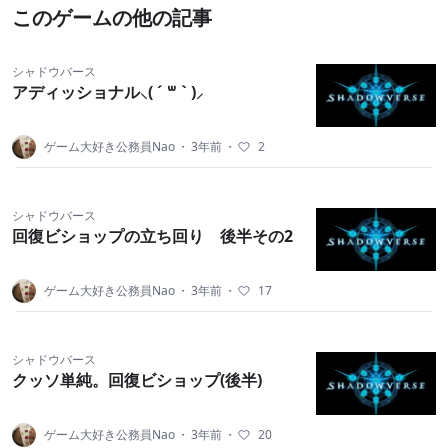
このゲームの他の記事
シャドウバース
アディッショナル⸜( ´ ꒳ ` )⸝
ゲーム大好き公務員Nao
・
3年前
・
2
シャドウバース
回復ビショップの立ち回り 後半その2
ゲーム大好き公務員Nao
・
3年前
・
17
シャドウバース
クッソ単純。回復ビショップ(後半)
ゲーム大好き公務員Nao
・
3年前
・
20