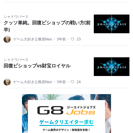
シャドウバース
クッソ単純。回復ビショップの戦い方(前
半)
ゲーム大好き公務員Nao
・
3年前
・
23
シャドウバース
回復ビショップvs財宝ロイヤル
ゲーム大好き公務員Nao
・
3年前
・
24