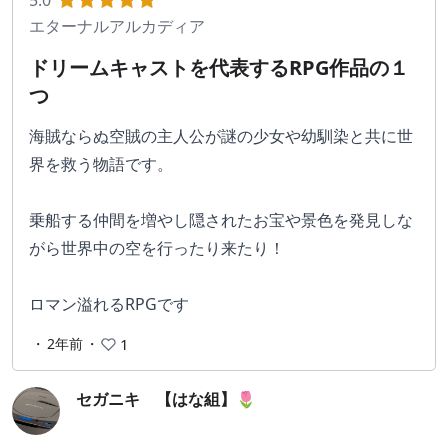
5.0
エターナルアルカディア
ドリームキャストを代表するRPG作品の１
つ
海賊ならぬ空賊の主人公が謎の少女や幼馴染と共に世
界を救う物語です。
乗船する仲間を増やし隠されたお宝や景色を発見しな
がら世界中の空を行ったり来たり！
ロマン溢れるRPGです
・
2年前
・
1
セガニキ 【はな組】🌷