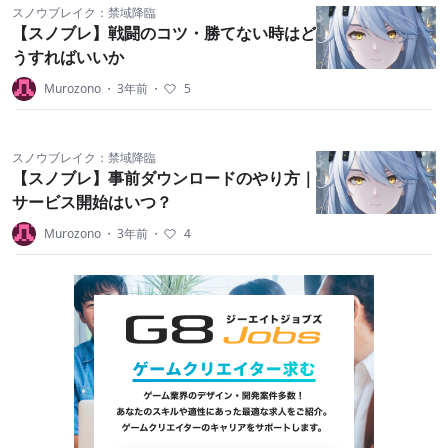
スノウブレイク：禁域降臨
【スノブレ】戦闘のコツ・勝てない時はど
うすればいいか
Murozono
・
3年前
・
5
スノウブレイク：禁域降臨
【スノブレ】事前ダウンロードのやり方｜
サービス開始はいつ？
Murozono
・
3年前
・
4