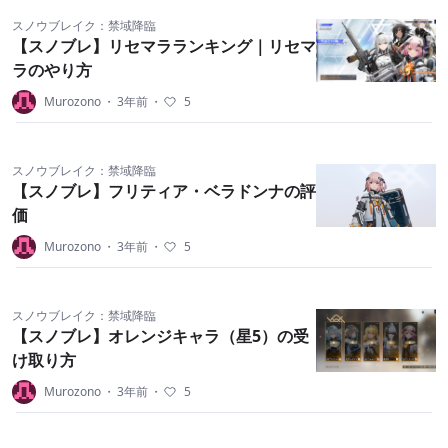
スノウブレイク：禁域降臨
【スノブレ】リセマラランキング｜リセマ
ラのやり方
Murozono
・
3年前
・
5
スノウブレイク：禁域降臨
【スノブレ】フリティア・ベラドンナの評
価
Murozono
・
3年前
・
5
スノウブレイク：禁域降臨
【スノブレ】オレンジキャラ（星5）の受
け取り方
Murozono
・
3年前
・
5