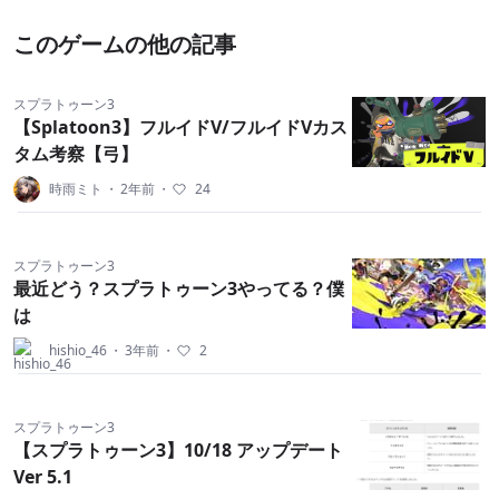
このゲームの他の記事
スプラトゥーン3
【Splatoon3】フルイドV/フルイドVカス
タム考察【弓】
時雨ミト
・
2年前
・
24
スプラトゥーン3
最近どう？スプラトゥーン3やってる？僕
は
hishio_46
・
3年前
・
2
スプラトゥーン3
【スプラトゥーン3】10/18 アップデート
Ver 5.1