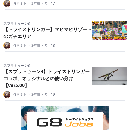
時雨ミト
・
3年前
・
17
スプラトゥーン3
【トライストリンガー】マヒマヒリゾート
のガチエリア
時雨ミト
・
3年前
・
18
スプラトゥーン3
【スプラトゥーン3】トライストリンガー
コラボ、オリジナルとの使い分け
【ver5.00】
時雨ミト
・
3年前
・
19