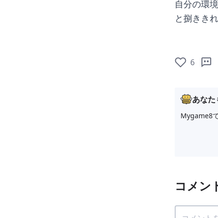
自分の環境
と捌きき
6
あなた
Mygam
コメン