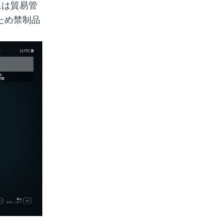
には貿易管
ため禁制品