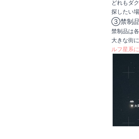
どれもダ
探したい
③禁制
禁制品は
大きな街
ルフ星系