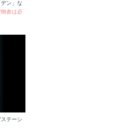
「デン」な
貨物倉は必
宙ステーシ