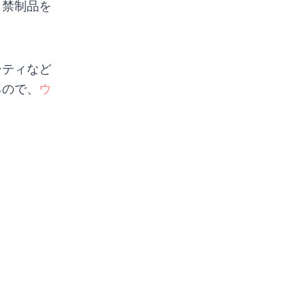
、禁制品を
シティなど
るので、
ウ