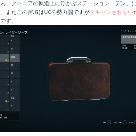
系内、クトニアの軌道上に浮かぶステーション「デン」
、またこの宙域はUCの勢力圏ですが
スキャンされない
題です。