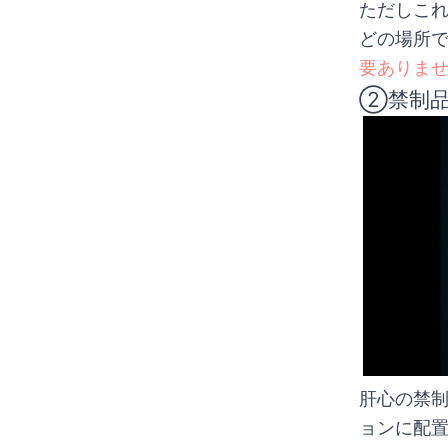
ただしこ
どの場所
要ありま
②禁制
肝心の禁
ョンに配