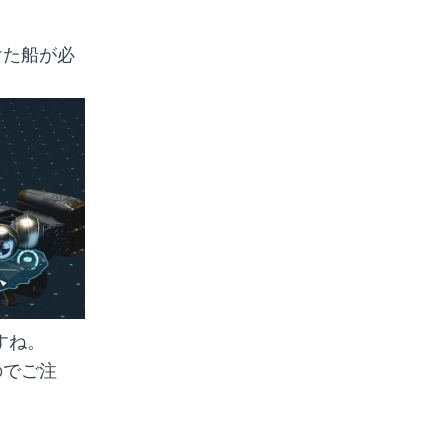
けた船が必
すね。
のでご注