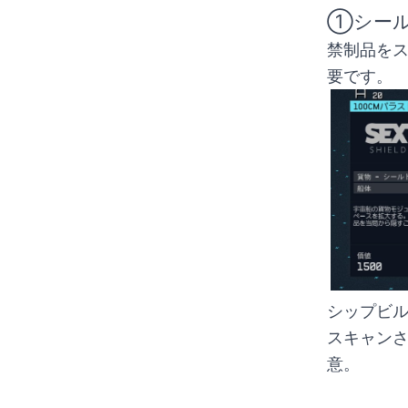
①シール
禁制品を
要です。
シップビル
スキャン
意。