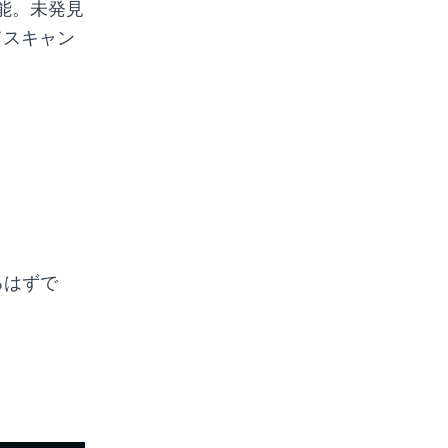
能。未発見
てスキャン
るはずで