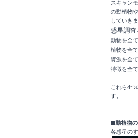
スキャンモ
の動植物
していき
惑星調査
動物を全
植物を全
資源を全
特徴を全
これら4つ
す。
■動植物の
各惑星の