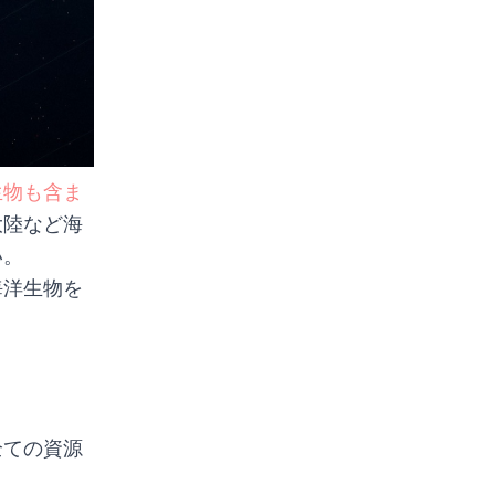
生物も含ま
大陸など海
い。
海洋生物を
全ての資源