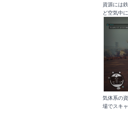
資源には
ど空気中
気体系の
場でスキャ