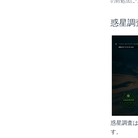
の対処法に
惑星調
惑星調査
す。