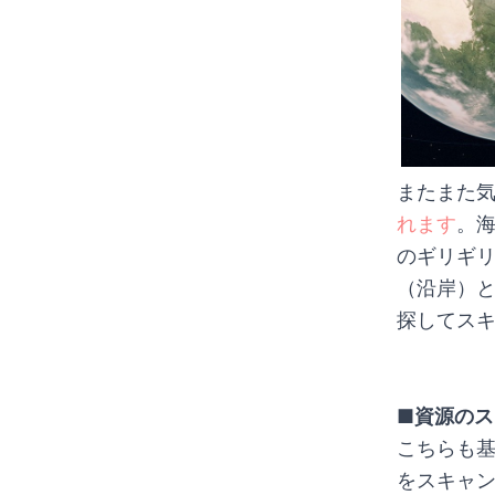
またまた
れます
。
のギリギ
（沿岸）
探してス
■資源のス
こちらも
をスキャ