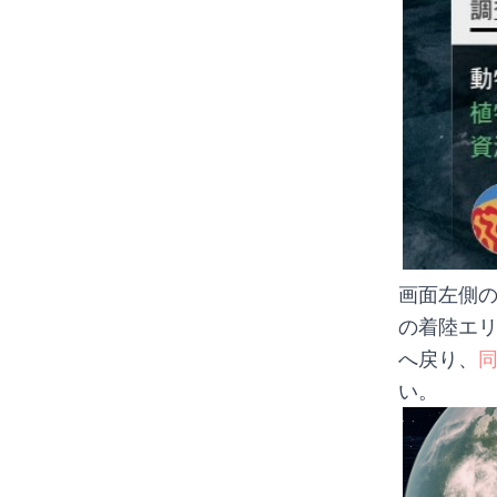
画面左側
の着陸エ
へ戻り、
い。