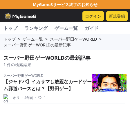
MyGame8サービス終了のお知らせ
ログイン
新規登録
トップ
ランキング
ゲーム一覧
ガイド
トップ
>
ゲーム一覧
>
スーパー野田ゲーWORLD
>
スーパー野田ゲーWORLDの最新記事
スーパー野田ゲーWORLDの最新記事
1 件の検索結果
スーパー野田ゲーWORLD
【ジャドバ】イカサマし放題なカードゲー
ム邪道バースとは？【野田ゲー】
オリ
・
4年前
・
1