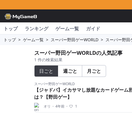
トップ
ランキング
ゲーム一覧
ガイド
トップ
>
ゲーム一覧
>
スーパー野田ゲーWORLD
>
スーパー野田
スーパー野田ゲーWORLDの人気記事
1 件の検索結果
日ごと
週ごと
月ごと
スーパー野田ゲーWORLD
【ジャドバ】イカサマし放題なカードゲーム
は？【野田ゲー】
オリ
・
4年前
・
1