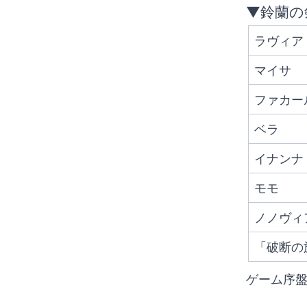
▼鈴蘭の
ラヴィア
マイサ
ファカー
ベラ
イナンナ
モモ
ノノヴィ
「破断の
ゲーム序