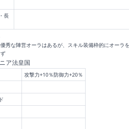
・長
要
に優秀な陣営オーラはあるが、スキル装備枠的にオーラ
はず
ニア法皇国
攻撃力+10％防御力+20％
ド