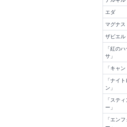
エダ
マグナス
ザビエル
「紅のハ
サ」
「キャン
「ナイト
ン」
「スティ
ー」
「エンフ
ー」