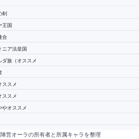
の剣
ヤ王国
連合
ィニア法皇国
ルダ族（オススメ
者
オススメ
オススメ
ややオススメ
る陣営オーラの所有者と所属キャラを整理