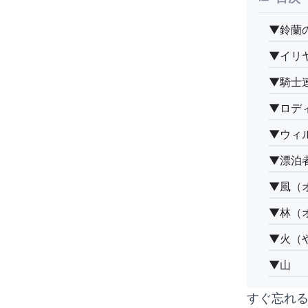
▼鈴蘭
▼イリ
▼騎士
▼ロデ
▼ウィ
▼漂泊
▼風（
▼林（
▼火（
▼山
すぐ忘れ