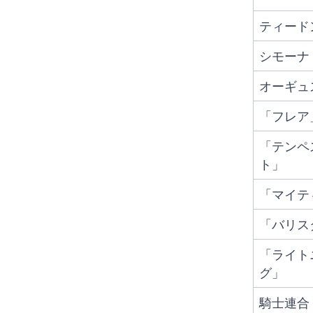
ティード
シモーナ
オーギュ
「フレア
「テンペ
ト」
「マイテ
「バリス
「ライト
グ」
騎士連合