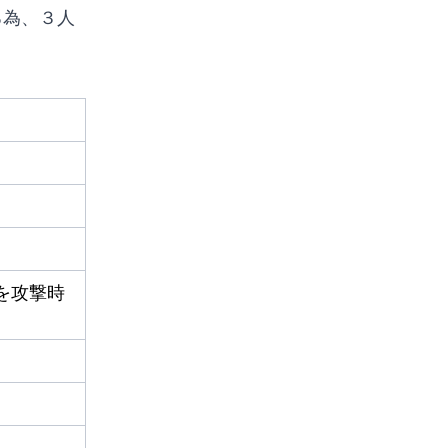
る為、３人
敵を攻撃時