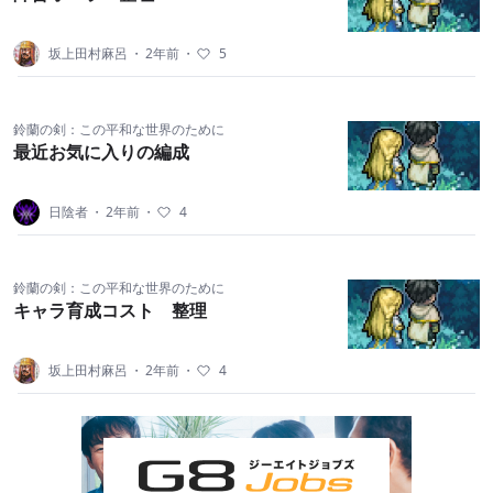
坂上田村麻呂
・
2年前
・
5
鈴蘭の剣：この平和な世界のために
最近お気に入りの編成
日陰者
・
2年前
・
4
鈴蘭の剣：この平和な世界のために
キャラ育成コスト 整理
坂上田村麻呂
・
2年前
・
4