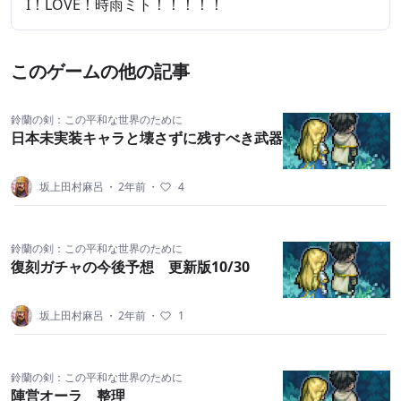
​​I！LOVE！時雨ミト！！！！！
このゲームの他の記事
鈴蘭の剣：この平和な世界のために
日本未実装キャラと壊さずに残すべき武器
坂上田村麻呂
・
2年前
・
4
鈴蘭の剣：この平和な世界のために
復刻ガチャの今後予想 更新版10/30
坂上田村麻呂
・
2年前
・
1
鈴蘭の剣：この平和な世界のために
陣営オーラ 整理