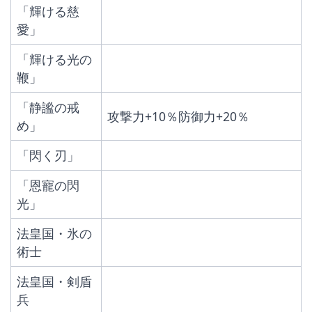
「輝ける慈
愛」
「輝ける光の
鞭」
「静謐の戒
攻撃力+10％防御力+20％
め」
「閃く刃」
「恩寵の閃
光」
法皇国・氷の
術士
法皇国・剣盾
兵