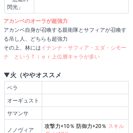
閃光」
アカンベのオーラが超強力
アカンベ自身が召喚する親衛隊とサフィアが召喚す
る吊し人、どちらも超強力
その上、林には
イナンナ・サフィア・エダ・シモー
ナ　というＴｉｅｒ上位層キャラが多い
▼火（ややオススメ
ベラ
オーギュスト
サマンサ
攻撃力+10％ 防御力+20％ 
スキル
ノノヴィア