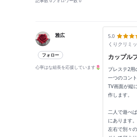
記事数 0
フォロワー数 0
雅広
5.0
くりクリミ
フォロー
カップル
心寧はな組長を応援しています🌷
プレステ2用
一つのコン
TV画面が縦
作します。
二人で遊べ
にあります
左右で別々