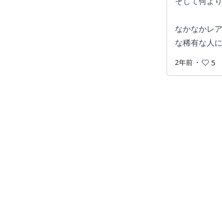
そして何よ
なかなかレ
な稀有な人
2年前
・
5