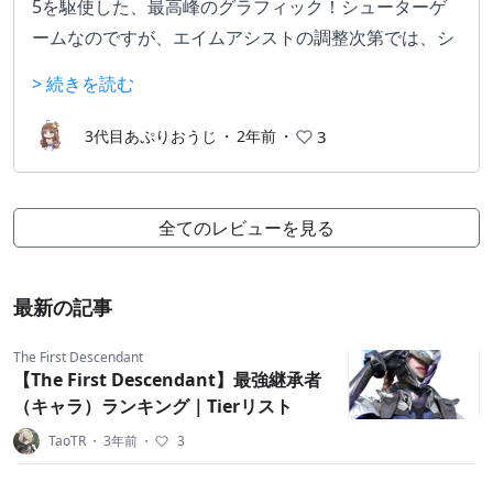
5を駆使した、最高峰のグラフィック！シューターゲ
ームなのですが、エイムアシストの調整次第では、シ
ューターが苦手な初心者のあなたでも敵を狙いやす
> 続きを読む
く、おすすめです！Steam、PS、Xboxと幅広いプラ
ットフォームでクロスプレイが可能なのでみんなで楽
3代目あぷりおうじ
・
2年前
・
3
しむのもよし、ソロを極めるのもよし、ハクスラなの
でマジで沼ります！
メイプルストーリーを手がけたNEXONGAMESが送
全てのレビューを見る
る！
最新の記事
キャラクターもイケメンお兄さん、渋おじ、超絶可愛
い女の子、淑女なお姉さん、ちょいロリ女の子と勢揃
The First Descendant
い！
【The First Descendant】最強継承者
（キャラ）ランキング｜Tierリスト
基本プレイ無料なので是非ともプレイしていこうぜ！
TaoTR
・
3年前
・
3