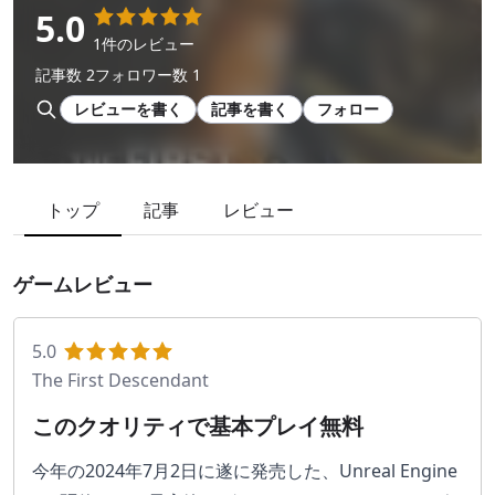
5.0
1件のレビュー
記事数 2
フォロワー数 1
レビューを書く
記事を書く
フォロー
トップ
記事
レビュー
ゲームレビュー
5.0
The First Descendant
このクオリティで基本プレイ無料
今年の2024年7月2日に遂に発売した、Unreal Engine