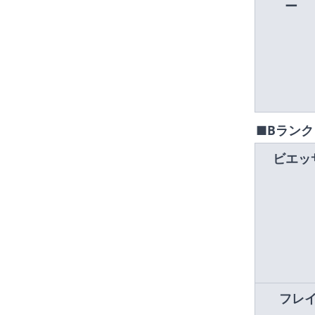
ー
■Bランク
ビエッ
フレ