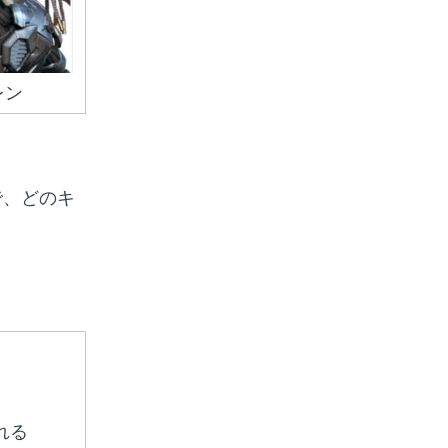
レン
。
で、どのキ
れる