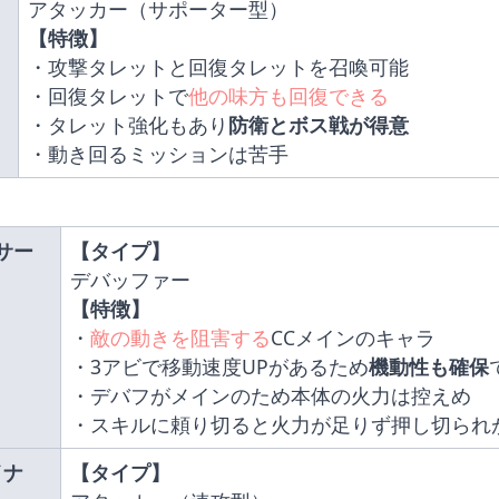
アタッカー（サポーター型）
【特徴】
・攻撃タレットと回復タレットを召喚可能
・回復タレットで
他の味方も回復できる
・タレット強化もあり
防衛とボス戦が得意
・動き回るミッションは苦手
 
サー
【タイプ】
デバッファー
【特徴】
・
敵の動きを阻害する
CCメインのキャラ
・3アビで移動速度UPがあるため
機動性も確保
・デバフがメインのため本体の火力は控えめ
・スキルに頼り切ると火力が足りず押し切られ
イナ
【タイプ】