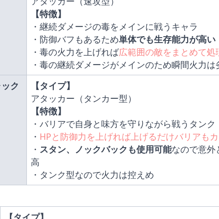
アタッカー（速攻型）
【特徴】
・継続ダメージの毒をメインに戦うキャラ
・防御バフもあるため
単体でも生存能力が高い
・毒の火力を上げれば
広範囲の敵をまとめて処
・毒の継続ダメージがメインのため瞬間火力は
ャック
【タイプ】
アタッカー（タンカー型）
【特徴】
・バリアで自身と味方を守りながら戦うタンク
・
HPと防御力を上げれば上げるだけバリアも
・
スタン、ノックバックも使用可能
なので意外
高
・タンク型なので火力は控えめ
 
【タイプ】