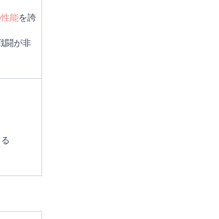
の性能
を誇
戦闘が非
きる