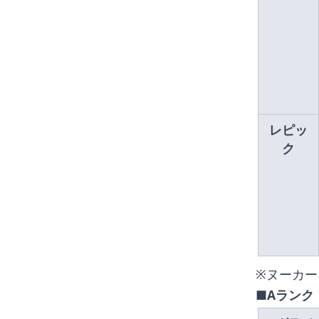
レピッ
ク
※ヌーカ
■Aランク 