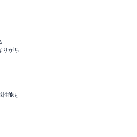
る
なりがち
滅性能も