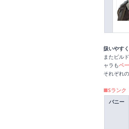
扱いやす
またビル
ャラも
ベ
それぞれ
■Sランク 
バニー