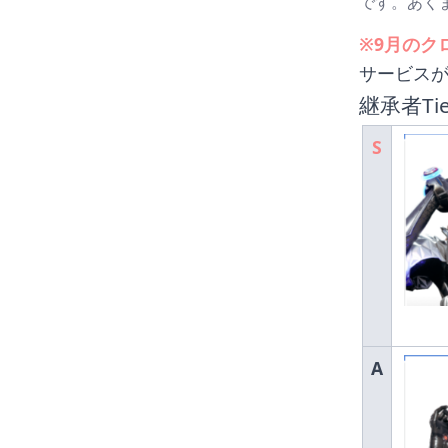
です。あく
※9月のク
サービス
継承者Ti
S
A