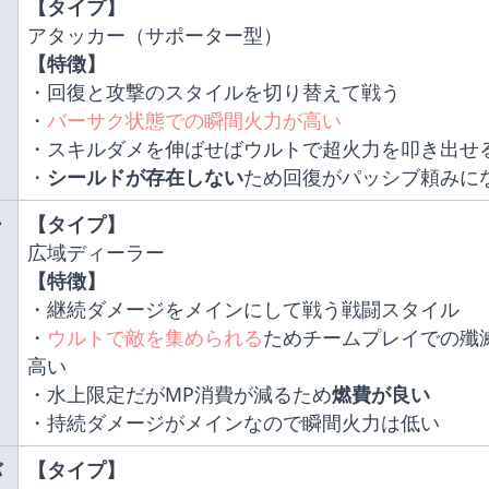
【タイプ】
アタッカー（サポーター型）
【特徴】
・回復と攻撃のスタイルを切り替えて戦う
・
バーサク状態での瞬間火力が高い
・スキルダメを伸ばせばウルトで超火力を叩き出せ
・
シールドが存在しない
ため回復がパッシブ頼みに
ー
【タイプ】
広域ディーラー
【特徴】
・継続ダメージをメインにして戦う戦闘スタイル
・
ウルトで敵を集められる
ためチームプレイでの殲
高い
・水上限定だがMP消費が減るため
燃費が良い
・持続ダメージがメインなので瞬間火力は低い
バ
【タイプ】