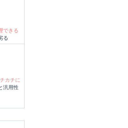
理できる
劣る
カチカチに
と汎用性