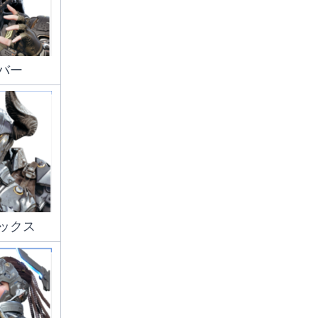
バー
ックス