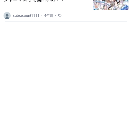
suteacount1111
・
4年前
・