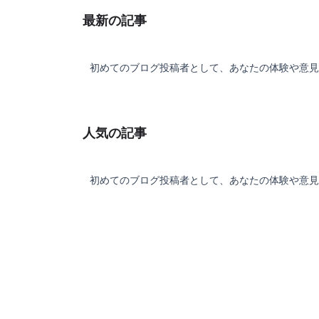
世界を行き来しながらゼルダを救うため冒
最新の記事
していきます。
初めてのブログ投稿者として、あなたの体験や意見
小さくなると小さな魔物が見上げるほど大
な敵になり、雨粒の砲弾を避け水たまりの
なし沼を葉っぱの船に乗り進んでいかなけ
人気の記事
ばいけませんが子供にしか見えない小さな
人達「ピッコル」の助けを得ながら挑んで
きます。
初めてのブログ投稿者として、あなたの体験や意見
ドットゲームらしくデフォルメされつつも
情豊かな住人達とカラフルで鮮やかな世界
色使い、頭の上で跳ね回るお喋りなぼうし
それを目で追うリンクの細かなアニメーシ