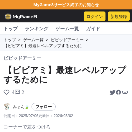
MyGame8サービス終了のお知らせ
ログイン
新規登録
トップ
ランキング
ゲーム一覧
ガイド
トップ
>
ゲーム一覧
>
ビビッドアーミー
>
【ビビアミ】最速レベルアップするために
ビビッドアーミー
【ビビアミ】最速レベルアップ
するために
4
2
フォロー
みょん🍃
公開日：
2025/07/06
更新日：
2026/03/02
コーナーで差をつけろ