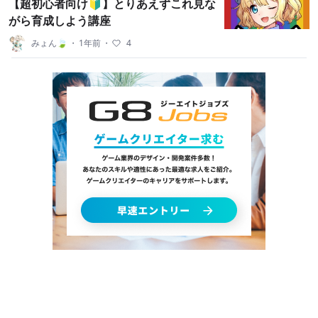
【超初心者向け🔰】とりあえずこれ見な
がら育成しよう講座
みょん🍃
・
1年前
・
4