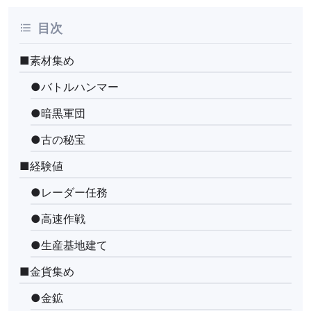
目次
■素材集め
●バトルハンマー
●暗黒軍団
●古の秘宝
■経験値
●レーダー任務
●高速作戦
●生産基地建て
■金貨集め
●金鉱