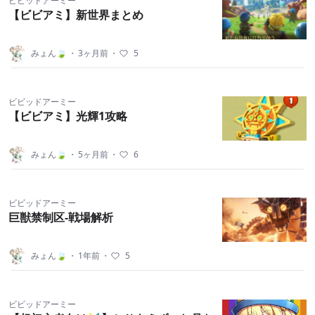
ビビッドアーミー
【ビビアミ】新世界まとめ
みょん🍃
・
3ヶ月前
・
5
ビビッドアーミー
【ビビアミ】光輝1攻略
みょん🍃
・
5ヶ月前
・
6
ビビッドアーミー
巨獣禁制区-戦場解析
みょん🍃
・
1年前
・
5
ビビッドアーミー