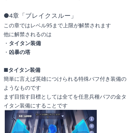
●4章「ブレイクスルー」
この章ではレベル95まで上限が解禁されます
他に解禁されるのは
・
タイタン装備
・
凶暴の塔
■タイタン装備
簡単に言えば英雄につけられる特殊バフ付き装備の
ようなものです
まず目指す目標としては全てを任意兵種バフの金タ
イタン装備にすることです