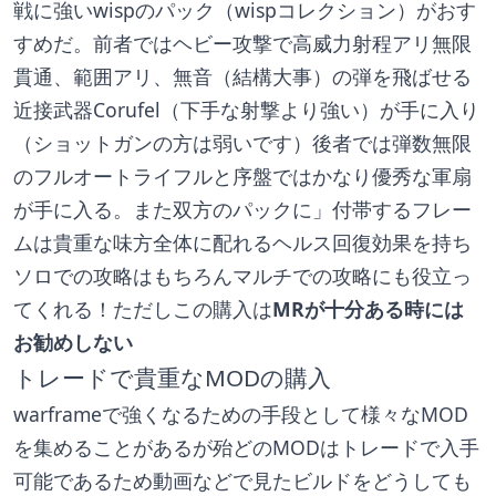
戦に強いwispのパック（wispコレクション）がおす
すめだ。前者ではヘビー攻撃で高威力射程アリ無限
貫通、範囲アリ、無音（結構大事）の弾を飛ばせる
近接武器Corufel（下手な射撃より強い）が手に入り
（ショットガンの方は弱いです）後者では弾数無限
のフルオートライフルと序盤ではかなり優秀な軍扇
が手に入る。また双方のパックに」付帯するフレー
ムは貴重な味方全体に配れるヘルス回復効果を持ち
ソロでの攻略はもちろんマルチでの攻略にも役立っ
てくれる！ただしこの購入は
MRが十分ある時には
お勧めしない
トレードで貴重なMODの購入
warframeで強くなるための手段として様々なMOD
を集めることがあるが殆どのMODはトレードで入手
可能であるため動画などで見たビルドをどうしても