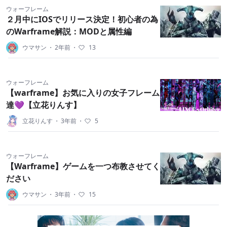
ウォーフレーム
２月中にIOSでリリース決定！初心者の為
のWarframe解説：MODと属性編
ウマサン
・
2年前
・
13
ウォーフレーム
【warframe】お気に入りの女子フレーム
達💜【立花りんす】
立花りんす
・
3年前
・
5
ウォーフレーム
【Warframe】ゲームを一つ布教させてく
ださい
ウマサン
・
3年前
・
15