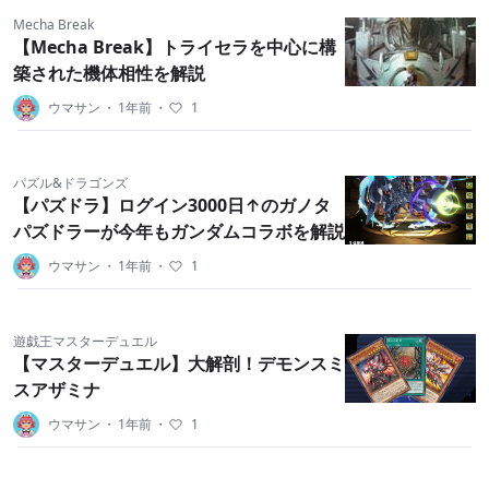
Mecha Break
【Mecha Break】トライセラを中心に構
築された機体相性を解説
ウマサン
・
1年前
・
1
パズル&ドラゴンズ
【パズドラ】ログイン3000日↑のガノタ
パズドラーが今年もガンダムコラボを解説
ウマサン
・
1年前
・
1
遊戯王マスターデュエル
【マスターデュエル】大解剖！デモンスミ
スアザミナ
ウマサン
・
1年前
・
1