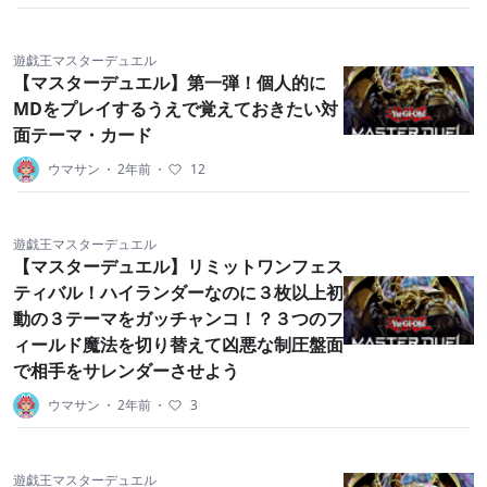
遊戯王マスターデュエル
【マスターデュエル】第一弾！個人的に
MDをプレイするうえで覚えておきたい対
面テーマ・カード
ウマサン
・
2年前
・
12
遊戯王マスターデュエル
【マスターデュエル】リミットワンフェス
ティバル！ハイランダーなのに３枚以上初
動の３テーマをガッチャンコ！？３つのフ
ィールド魔法を切り替えて凶悪な制圧盤面
で相手をサレンダーさせよう
ウマサン
・
2年前
・
3
遊戯王マスターデュエル