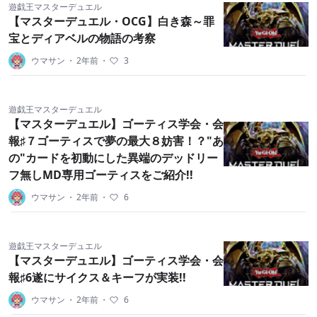
遊戯王マスターデュエル
【マスターデュエル・OCG】白き森～罪
宝とディアベルの物語の考察
ウマサン
・
2年前
・
3
遊戯王マスターデュエル
【マスターデュエル】ゴーティス学会・会
報♯７ゴーティスで夢の最大８妨害！？"あ
の"カードを初動にした異端のデッドリー
フ無しMD専用ゴーティスをご紹介!!
ウマサン
・
2年前
・
6
遊戯王マスターデュエル
【マスターデュエル】ゴーティス学会・会
報♯6遂にサイクス＆キーフが実装!!
ウマサン
・
2年前
・
6