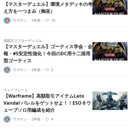
【マスターデュエル】環境メタデッキの考
え方を一つまみ（御巫）
ウマサン
・
2年前
・
16
遊戯王マスターデュエル
【マスターデュエル】ゴーティス学会・会
報・#5安定性強化！今回のDC用十二採用
型ゴーティス
ウマサン
・
2年前
・
2
ウォーフレーム
【Warframe】高額取引アイテムLato
Vandal バレルをゲットせよ！！ESO８ウ
ェーブソロ用編成を紹介
ウマサン
・
2年前
・
4