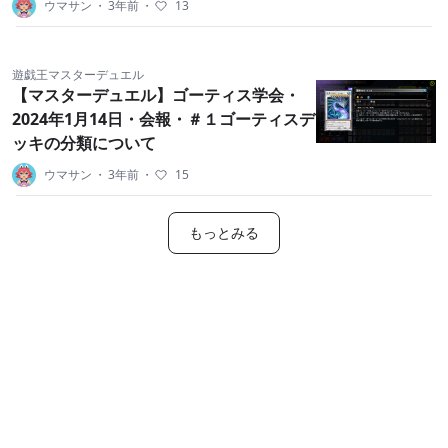
ウマサン
・
3年前
・
13
遊戯王マスターデュエル
【マスターデュエル】ゴーティス学会・
2024年1月14日・会報・＃１ゴーティスデ
ッキの分類について
ウマサン
・
3年前
・
15
もっとみる