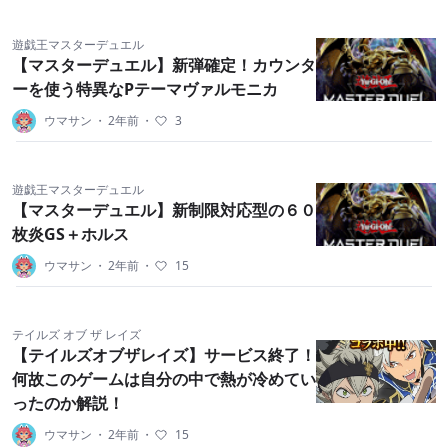
遊戯王マスターデュエル
【マスターデュエル】新弾確定！カウンタ
ーを使う特異なPテーマヴァルモニカ
ウマサン
・
2年前
・
3
遊戯王マスターデュエル
【マスターデュエル】新制限対応型の６０
枚炎GS＋ホルス
ウマサン
・
2年前
・
15
テイルズ オブ ザ レイズ
【テイルズオブザレイズ】サービス終了！
何故このゲームは自分の中で熱が冷めてい
ったのか解説！
ウマサン
・
2年前
・
15