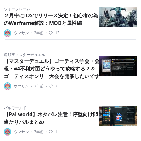
ウォーフレーム
２月中にIOSでリリース決定！初心者の為
のWarframe解説：MODと属性編
ウマサン
・
2年前
・
13
遊戯王マスターデュエル
【マスターデュエル】ゴーティス学会・会
報・#4不利対面どうやって攻略する？＆
ゴーティスオンリー大会を開催したいです
ウマサン
・
3年前
・
2
パルワールド
【Pal world】ネタバレ注意！序盤向け卵
当たりパルまとめ
ウマサン
・
3年前
・
1