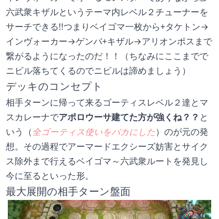
六武衆キザルというテーマ内レベル２チューナーを
サーチできる!!つまりベイゴマ一枚から+タケトン→
インヴォーカー→ゲンバ+キザル→アリオンポスまで
繋がるようになったのだ！！（ちなみにここまでで
ニビル落ちてくるのでニビルは諦めましょう）
デッキのコンセプト
相手ターンに帰って来るゴーティスレベル２達とマ
スカレーナで
アポロウーサ建てた方が強くね？？
と
いう（
全ゴーティス使いをバカにした
）のが元の発
想。その過程でアーマードエクシーズ妨害とサイク
ス除外まで行えるベイゴマ～六武衆ルートを発見し
今に至るといった形。
最大展開の相手ターン盤面