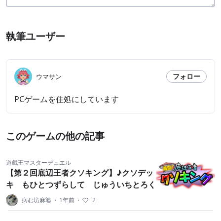
執筆ユーザー
フォロー
ウマサン
PCゲームを住処にしています
このゲームの他の記事
遊戯王マスターデュエル
【第２回底辺王者クソキング】♪クソデッ
キ もひとつずらして じゅういちとろく
病む坊麻婆
・
1年前
・
2