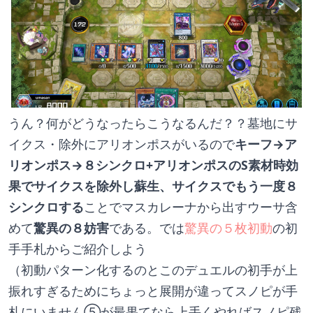
うん？何がどうなったらこうなるんだ？？墓地にサ
イクス・除外にアリオンポスがいるので
キーフ→ア
リオンポス→８シンクロ+アリオンポスのS素材時効
果でサイクスを除外し蘇生、サイクスでもう一度８
シンクロする
ことでマスカレーナから出すウーサ含
めて
驚異の８妨害
である。では
驚異の５枚初動
の初
手手札からご紹介しよう
（初動パターン化するのとこのデュエルの初手が上
振れすぎるためにちょっと展開が違ってスノピが手
札にいません⑤が最果てなら上手くやればスノピ残