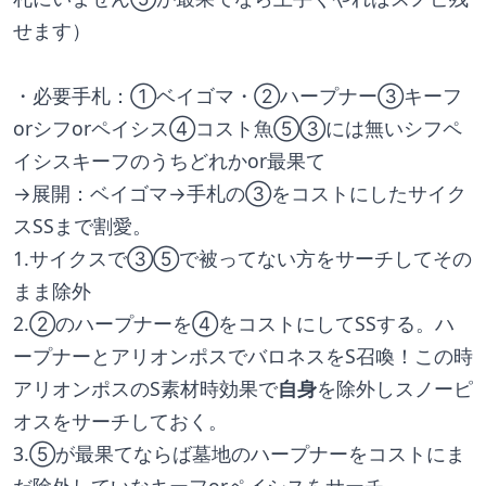
せます）
・必要手札：①ベイゴマ・②ハープナー③キーフ
orシフorペイシス④コスト魚⑤③には無いシフペ
イシスキーフのうちどれかor最果て
→展開：ベイゴマ→手札の③をコストにしたサイク
スSSまで割愛。
1.サイクスで③⑤で被ってない方をサーチしてその
まま除外
2.②のハープナーを④をコストにしてSSする。ハ
ープナーとアリオンポスでバロネスをS召喚！この時
アリオンポスのS素材時効果で
自身
を除外しスノーピ
オスをサーチしておく。
3.⑤が最果てならば墓地のハープナーをコストにま