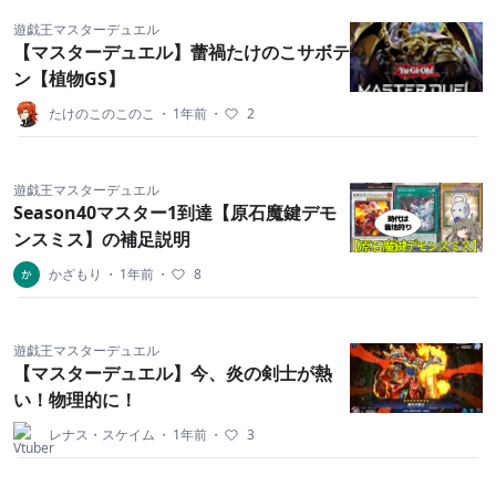
遊戯王マスターデュエル
【マスターデュエル】蕾禍たけのこサボテ
ン【植物GS】
たけのこのこのこ
・
1年前
・
2
遊戯王マスターデュエル
Season40マスター1到達【原石魔鍵デモ
ンスミス】の補足説明
かざもり
・
1年前
・
8
遊戯王マスターデュエル
【マスターデュエル】今、炎の剣士が熱
い！物理的に！
レナス・スケイム
・
1年前
・
3