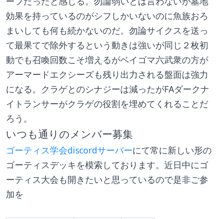
ーフだったと感じる。勿論弱いとは言わないが墓地
効果を持っているのがシフしかいないのに魚族おろ
まいしても何も続かないのだ。勿論サイクスを送っ
て最果てで除外するという動きは強いが同じ２枚初
動でも召喚回数こそ増えるがベイゴマ六武衆の方が
アーマードエクシーズも残り出力される盤面は強力
になる。クラゲとのシナジーは減ったがFAダークナ
イトランサーがクラゲの役割を埋めてくれることだ
ろう。
いつも通りのメンバー募集
ゴーティス学会discordサーバー
にて常に新しい形の
ゴーティスデッキを模索しております。近日中にゴ
ーティス大会も開きたいと思っているので是非ご参
加を