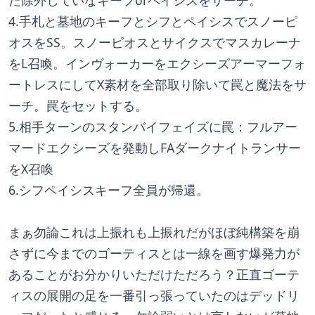
だ除外していなキーフorペイシスをサーチ。
4.手札と墓地のキーフとシフとペイシスでスノーピ
オスをSS。スノーピオスとサイクスでマスカレーナ
をL召喚。インヴォーカーをエクシーズアーマーフォ
ートレスにしてX素材を全部取り除いて罠と魔法をサ
ーチ。罠をセットする。
5.相手ターンのスタンバイフェイズに罠：フルアー
マードエクシーズを発動しFAダークナイトランサー
をX召喚
6.シフペイシスキーフ全員が帰還。
まぁ勿論これは上振れも上振れだがほぼ純構築を崩
さずに今までのゴーティスとは一線を画す爆発力が
あることがお分かりいただけただろう？正直ゴーテ
ィスの展開の足を一番引っ張っていたのはデッドリ