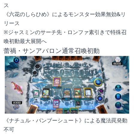
ス
《六花のしらひめ》によるモンスター効果無効&リ
リース
※ジャスミンのサーチ先・ロンファ素引きで特殊召
喚初動最大展開へ
蕾禍・サンアバロン通常召喚初動
《ナチュル・バンブーシュート》による魔法罠発動
不可