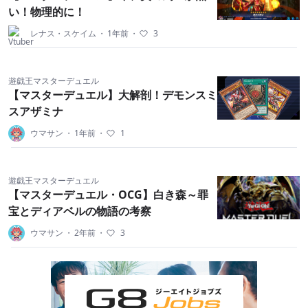
い！物理的に！
レナス・スケイム
・
1年前
・
3
遊戯王マスターデュエル
【マスターデュエル】大解剖！デモンスミ
スアザミナ
ウマサン
・
1年前
・
1
遊戯王マスターデュエル
【マスターデュエル・OCG】白き森～罪
宝とディアベルの物語の考察
ウマサン
・
2年前
・
3