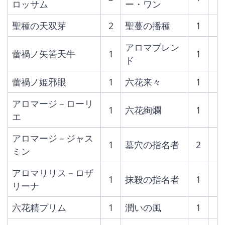
ロッサム
ー・ワン
聖種の天双芽
2
聖蔓の播種
1
アロマブレン
蕾禍ノ矢筈天牛
1
1
ド
蕾禍ノ姫邪眼
1
六花来々
1
アロマージ－ローリ
1
六花絢爛
1
エ
アロマージ－ジャス
1
墓穴の指名者
2
ミン
アロマリリス－ロザ
1
抹殺の指名者
1
リーナ
六花精プリム
1
潤いの風
1