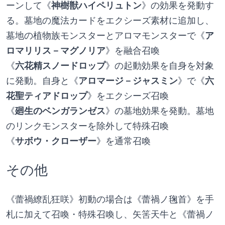
ーンして《
神樹獣ハイペリュトン
》の効果を発動す
る。墓地の魔法カードをエクシーズ素材に追加し、
墓地の植物族モンスターとアロマモンスターで《
ア
ロマリリス－マグノリア
》を融合召喚
《
六花精スノードロップ
》の起動効果を自身を対象
に発動。自身と《
アロマージ－ジャスミン
》で《
六
花聖ティアドロップ
》をエクシーズ召喚
《
廻生のベンガランゼス
》の墓地効果を発動。墓地
のリンクモンスターを除外して特殊召喚
《
サボウ・クローザー
》を通常召喚
その他
《蕾禍繚乱狂咲》初動の場合は《蕾禍ノ毱首》を手
札に加えて召喚・特殊召喚し、矢筈天牛と《蕾禍ノ