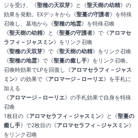
ジを受け、《
聖種の天双芽
》と《
聖天樹の幼精
》の
効果を発動。EXデッキから《
聖蔓の守護者
》を特殊
召喚し、墓地から《
聖種の地霊
》を特殊召喚
《
聖天樹の幼精
》と《
聖蔓の守護者
》で《
アロマセ
ラフィ－ジャスミン
》をリンク召喚
《
聖種の天双芽
》で《
聖天樹の幼精
》をリンク召喚
《
聖種の地霊
》で《
聖蔓の癒し手
》をリンク召喚。
召喚時効果でLPを回復し《
アロマセラフィ－ジャス
ミン
》の効果で《
アロマージ－ローリエ
》を手札に
加える
《
アロマージ－ローリエ
》の手札効果で自身を特殊
召喚
1枚目の《
アロマセラフィ－ジャスミン
》と《
聖蔓の
癒し手
》で2枚目の《
アロマセラフィ－ジャスミン
》
をリンク召喚