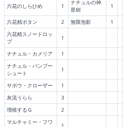
ナチュルの神
六花のしらひめ
1
1
星樹
六花精ボタン
2
無限泡影
1
六花精スノードロッ
1
プ
ナチュル・カメリア
1
ナチュル・バンブー
1
シュート
サボウ・クローザー
1
灰流うらら
3
増殖するＧ
2
マルチャミー・フワ
1