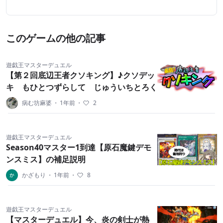
このゲームの他の記事
遊戯王マスターデュエル
【第２回底辺王者クソキング】♪クソデッ
キ もひとつずらして じゅういちとろく
病む坊麻婆
・
1年前
・
2
遊戯王マスターデュエル
Season40マスター1到達【原石魔鍵デモ
ンスミス】の補足説明
かざもり
・
1年前
・
8
遊戯王マスターデュエル
【マスターデュエル】今、炎の剣士が熱