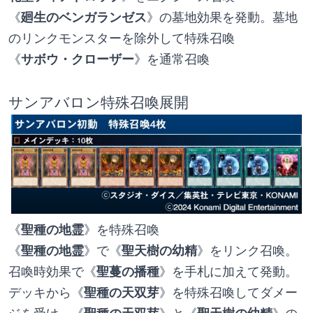
《
廻生のベンガランゼス
》の墓地効果を発動。墓地
のリンクモンスターを除外して特殊召喚
《
サボウ・クローザー
》を通常召喚
サンアバロン特殊召喚展開
《
聖種の地霊
》を特殊召喚
《
聖種の地霊
》で《
聖天樹の幼精
》をリンク召喚。
召喚時効果で《
聖蔓の播種
》を手札に加えて発動。
デッキから《
聖種の天双芽
》を特殊召喚してダメー