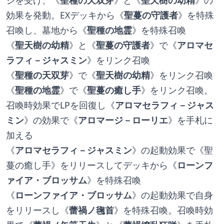
ジを受け、《
聖種の天双芽
》と《
聖天樹の幼精
》の
効果を発動。EXデッキから《
聖蔓の守護者
》を特殊
召喚し、墓地から《
聖種の地霊
》を特殊召喚
《
聖天樹の幼精
》と《
聖蔓の守護者
》で《
アロマセ
ラフィ－ジャスミン
》をリンク召喚
《
聖種の天双芽
》で《
聖天樹の幼精
》をリンク召喚
《
聖種の地霊
》で《
聖蔓の癒し手
》をリンク召喚。
召喚時効果でLPを回復し《
アロマセラフィ－ジャス
ミン
》の効果で《
アロマージ－ローリエ
》を手札に
加える
《
アロマセラフィ－ジャスミン
》の起動効果で《聖
蔓の癒し手》をリリースしてデッキから《
ローンフ
ァイア・ブロッサム
》を特殊召喚
《
ローンファイア・ブロッサム
》の起動効果で自身
をリリースし《
蕾禍ノ毱首
》を特殊召喚。召喚時効