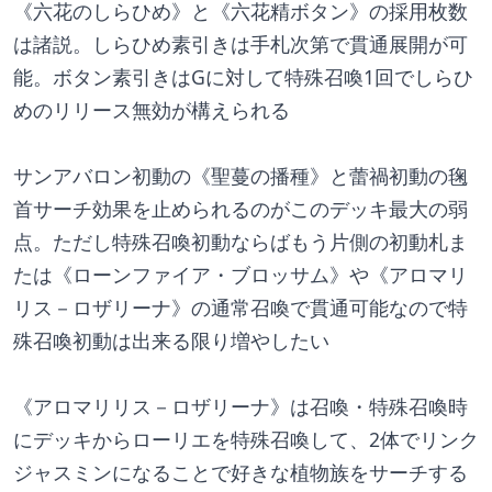
《六花のしらひめ》と《六花精ボタン》の採用枚数
は諸説。しらひめ素引きは手札次第で貫通展開が可
能。ボタン素引きはGに対して特殊召喚1回でしらひ
めのリリース無効が構えられる
サンアバロン初動の《聖蔓の播種》と蕾禍初動の毱
首サーチ効果を止められるのがこのデッキ最大の弱
点。ただし特殊召喚初動ならばもう片側の初動札ま
たは《ローンファイア・ブロッサム》や《アロマリ
リス－ロザリーナ》の通常召喚で貫通可能なので特
殊召喚初動は出来る限り増やしたい
《アロマリリス－ロザリーナ》は召喚・特殊召喚時
にデッキからローリエを特殊召喚して、2体でリンク
ジャスミンになることで好きな植物族をサーチする