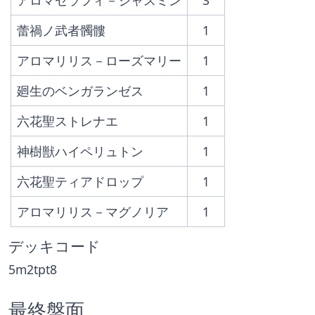
アロマセラフィ－ジャスミン
3
蕾禍ノ武者髑髏
1
アロマリリス－ローズマリー
1
廻生のベンガランゼス
1
六花聖ストレナエ
1
神樹獣ハイペリュトン
1
六花聖ティアドロップ
1
アロマリリス－マグノリア
1
デッキコード
5m2tpt8
最終盤面