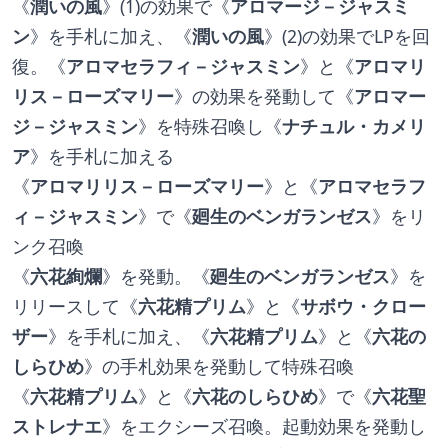
《
潤いの風
》(1)の効果で《
アロマージ－ジャスミ
ン
》を手札に加え、《
潤いの風
》(2)の効果でLPを回
復。《
アロマセラフィ－ジャスミン
》と《
アロマリ
リス－ローズマリー
》の効果を発動して《
アロマー
ジ－ジャスミン
》を特殊召喚し《
ナチュル・カメリ
ア
》を手札に加える
《
アロマリリス－ローズマリー
》と《
アロマセラフ
ィ－ジャスミン
》で《
廻生のベンガランゼス
》をリ
ンク召喚
《
六花絢爛
》を発動。《
廻生のベンガランゼス
》を
リリースして《
六花精プリム
》と《
サボウ・クロー
ザー
》を手札に加え、《
六花精プリム
》と《
六花の
しらひめ
》の手札効果を発動して特殊召喚
《
六花精プリム
》と《
六花のしらひめ
》で《
六花聖
ストレナエ
》をエクシーズ召喚。起動効果を発動し