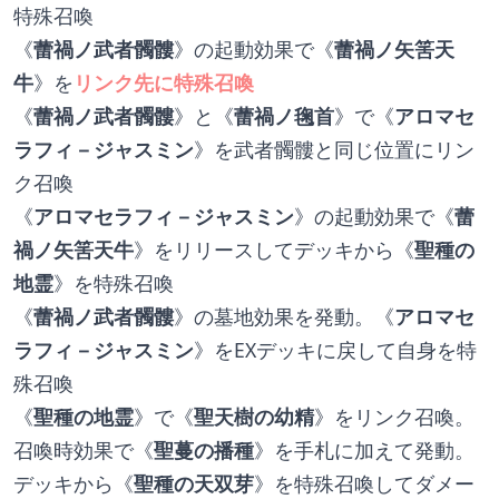
特殊召喚
《
蕾禍ノ武者髑髏
》の起動効果で《
蕾禍ノ矢筈天
牛
》を
リンク先に特殊召喚
《
蕾禍ノ武者髑髏
》と《
蕾禍ノ毱首
》で《
アロマセ
ラフィ－ジャスミン
》を武者髑髏と同じ位置にリン
ク召喚
《
アロマセラフィ－ジャスミン
》の起動効果で《
蕾
禍ノ矢筈天牛
》をリリースしてデッキから《
聖種の
地霊
》を特殊召喚
《
蕾禍ノ武者髑髏
》の墓地効果を発動。《
アロマセ
ラフィ－ジャスミン
》をEXデッキに戻して自身を特
殊召喚
《
聖種の地霊
》で《
聖天樹の幼精
》をリンク召喚。
召喚時効果で《
聖蔓の播種
》を手札に加えて発動。
デッキから《
聖種の天双芽
》を特殊召喚してダメー