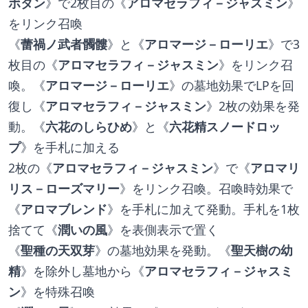
ボタン
》で2枚目の《
アロマセラフィ－ジャスミン
》
をリンク召喚
《
蕾禍ノ武者髑髏
》と《
アロマージ－ローリエ
》で3
枚目の《
アロマセラフィ－ジャスミン
》をリンク召
喚。《
アロマージ－ローリエ
》の墓地効果でLPを回
復し《
アロマセラフィ－ジャスミン
》2枚の効果を発
動。《
六花のしらひめ
》と《
六花精スノードロッ
プ
》を手札に加える
2枚の《
アロマセラフィ－ジャスミン
》で《
アロマリ
リス－ローズマリー
》をリンク召喚。召喚時効果で
《
アロマブレンド
》を手札に加えて発動。手札を1枚
捨てて《
潤いの風
》を表側表示で置く
《
聖種の天双芽
》の墓地効果を発動。《
聖天樹の幼
精
》を除外し墓地から《
アロマセラフィ－ジャスミ
ン
》を特殊召喚