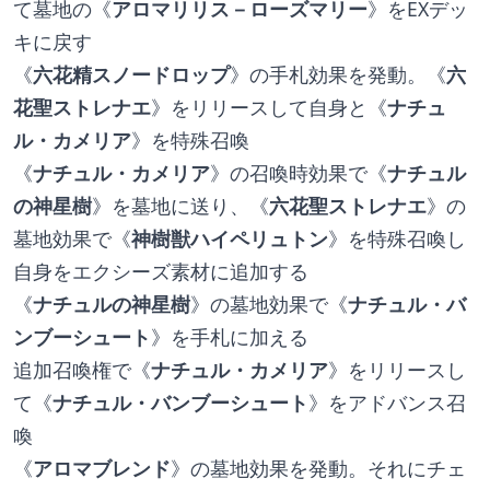
て墓地の《
アロマリリス－ローズマリー
》をEXデッ
キに戻す
《
六花精スノードロップ
》の手札効果を発動。《
六
花聖ストレナエ
》をリリースして自身と《
ナチュ
ル・カメリア
》を特殊召喚
《
ナチュル・カメリア
》の召喚時効果で《
ナチュル
の神星樹
》を墓地に送り、《
六花聖ストレナエ
》の
墓地効果で《
神樹獣ハイペリュトン
》を特殊召喚し
自身をエクシーズ素材に追加する
《
ナチュルの神星樹
》の墓地効果で《
ナチュル・バ
ンブーシュート
》を手札に加える
追加召喚権で《
ナチュル・カメリア
》をリリースし
て《
ナチュル・バンブーシュート
》をアドバンス召
喚
《
アロマブレンド
》の墓地効果を発動。それにチェ