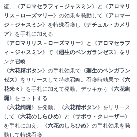
復。《
アロマセラフィ－ジャスミン
》と《
アロマリ
リス－ローズマリー
》の効果を発動して《
アロマー
ジ－ジャスミン
》を特殊召喚し《
ナチュル・カメリ
ア
》を手札に加える
《
アロマリリス－ローズマリー
》と《
アロマセラフ
ィ－ジャスミン
》で《
廻生のベンガランゼス
》をリ
ンク召喚
《
六花精ボタン
》の手札効果で《
廻生のベンガラン
ゼス
》をリリースして特殊召喚。召喚時効果で《
六
花来々
》を手札に加えて発動。デッキから《
六花絢
爛
》をセットする
《
六花絢爛
》を発動。《
六花精ボタン
》をリリース
して《
六花のしらひめ
》と《
サボウ・クローザー
》
を手札に加え、《
六花のしらひめ
》の手札効果を発
動して特殊召喚