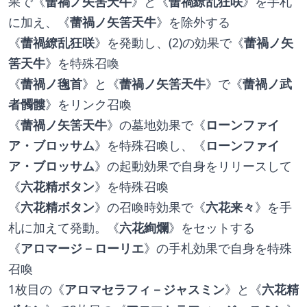
果で《
蕾禍ノ矢筈天牛
》と《
蕾禍繚乱狂咲
》を手札
に加え、《
蕾禍ノ矢筈天牛
》を除外する
《
蕾禍繚乱狂咲
》を発動し、(2)の効果で《
蕾禍ノ矢
筈天牛
》を特殊召喚
《
蕾禍ノ毱首
》と《
蕾禍ノ矢筈天牛
》で《
蕾禍ノ武
者髑髏
》をリンク召喚
《
蕾禍ノ矢筈天牛
》の墓地効果で《
ローンファイ
ア・ブロッサム
》を特殊召喚し、《
ローンファイ
ア・ブロッサム
》の起動効果で自身をリリースして
《
六花精ボタン
》を特殊召喚
《
六花精ボタン
》の召喚時効果で《
六花来々
》を手
札に加えて発動。《
六花絢爛
》をセットする
《
アロマージ－ローリエ
》の手札効果で自身を特殊
召喚
1枚目の《
アロマセラフィ－ジャスミン
》と《
六花精