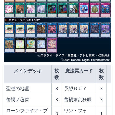
メインデッキ
枚
魔法罠カード
枚
数
数
聖種の地霊
3
予想ＧＵＹ
3
蕾禍ノ毱首
3
蕾禍繚乱狂咲
3
ローンファイア・ブ
ワン・フォ
3
1