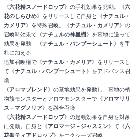
《
六花精スノードロップ
》の手札効果を発動。《
六
花のしらひめ
》をリリースして自身と《
ナチュル・
カメリア
》を特殊召喚。《
ナチュル・カメリア
》の
召喚時効果で《
ナチュルの神星樹
》を墓地に送って
効果を発動。《
ナチュル・バンブーシュート
》を手
札に加える
追加召喚権で《
ナチュル・カメリア
》をリリースし
て《
ナチュル・バンブーシュート
》をアドバンス召
喚
《
アロマブレンド
》の墓地効果を発動し、墓地の植
物族モンスターとアロマモンスターで《
アロマリリ
ス－マグノリア
》を融合召喚
《
六花精スノードロップ
》の起動効果を自身を対象
に発動。自身と《
アロマージ－ジャスミン
》で《
六
花聖ティアドロップ
》をエクシーズ召喚