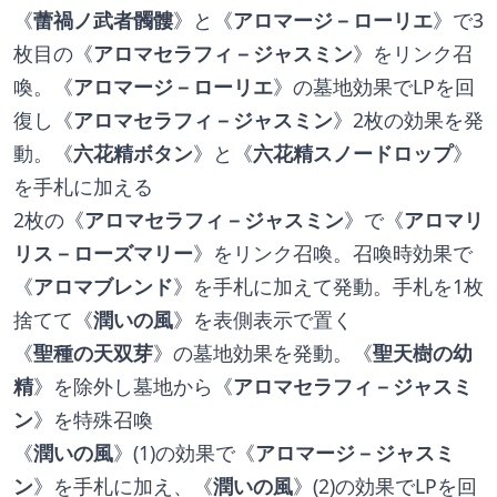
《
蕾禍ノ武者髑髏
》と《
アロマージ－ローリエ
》で3
枚目の《
アロマセラフィ－ジャスミン
》をリンク召
喚。《
アロマージ－ローリエ
》の墓地効果でLPを回
復し《
アロマセラフィ－ジャスミン
》2枚の効果を発
動。《
六花精ボタン
》と《
六花精スノードロップ
》
を手札に加える
2枚の《
アロマセラフィ－ジャスミン
》で《
アロマリ
リス－ローズマリー
》をリンク召喚。召喚時効果で
《
アロマブレンド
》を手札に加えて発動。手札を1枚
捨てて《
潤いの風
》を表側表示で置く
《
聖種の天双芽
》の墓地効果を発動。《
聖天樹の幼
精
》を除外し墓地から《
アロマセラフィ－ジャスミ
ン
》を特殊召喚
《
潤いの風
》(1)の効果で《
アロマージ－ジャスミ
ン
》を手札に加え、《
潤いの風
》(2)の効果でLPを回