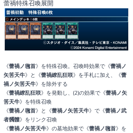
蕾禍特殊召喚展開
《
蕾禍ノ毱首
》を特殊召喚。召喚時効果で《
蕾禍ノ
矢筈天牛
》と《
蕾禍繚乱狂咲
》を手札に加え、《
蕾
禍ノ矢筈天牛
》を除外する
《
蕾禍繚乱狂咲
》を発動し、(2)の効果で《
蕾禍ノ矢
筈天牛
》を特殊召喚
《
蕾禍ノ毱首
》と《
蕾禍ノ矢筈天牛
》で《
蕾禍ノ武
者髑髏
》をリンク召喚
《
蕾禍ノ矢筈天牛
》の墓地効果で《
蕾禍ノ毱首
》を