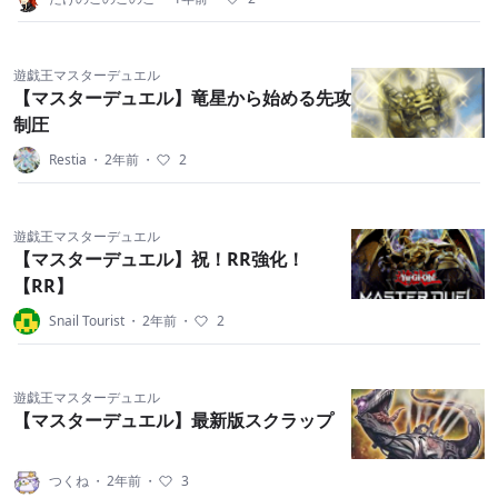
遊戯王マスターデュエル
【マスターデュエル】竜星から始める先攻
制圧
Restia
・
2年前
・
2
遊戯王マスターデュエル
【マスターデュエル】祝！RR強化！
【RR】
Snail Tourist
・
2年前
・
2
遊戯王マスターデュエル
【マスターデュエル】最新版スクラップ
つくね
・
2年前
・
3