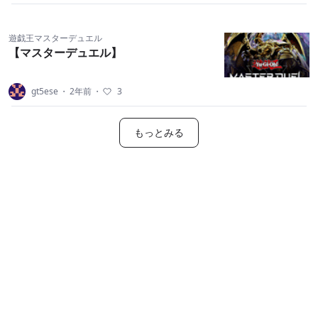
遊戯王マスターデュエル
【マスターデュエル】
gt5ese
・
2年前
・
3
もっとみる