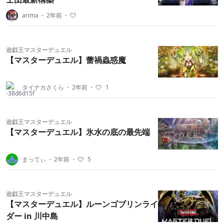
arima
・
2年前
・
遊戯王マスターデュエル
【マスターデュエル】蕾禍蟲惑魔
タイナカさくら
・
2年前
・
1
遊戯王マスターデュエル
【マスターデュエル】氷水の底の最先端
まってぃ
・
2年前
・
5
遊戯王マスターデュエル
【マスターデュエル】ルーンゴブリンライ
ダー in 川中島