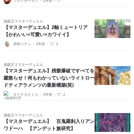
ツルクボーガン
・
2年前
・
遊戯王マスターデュエル
【マスターデュエル】2軸ミュートリア
【かわいい×可愛い×カワイイ】
赤咲ジナシ
・
2年前
・
3
遊戯王マスターデュエル
【マスターデュエル】残骸爆破ですべてを
蹴散らせ！何もわかっていないライトロー
ドティアラメンツの最新構築(笑)
タイナカさくら
・
2年前
・
2
遊戯王マスターデュエル
【マスターデュエル】 百鬼羅刹入りアン
ワドーハ 【アンデット族研究】