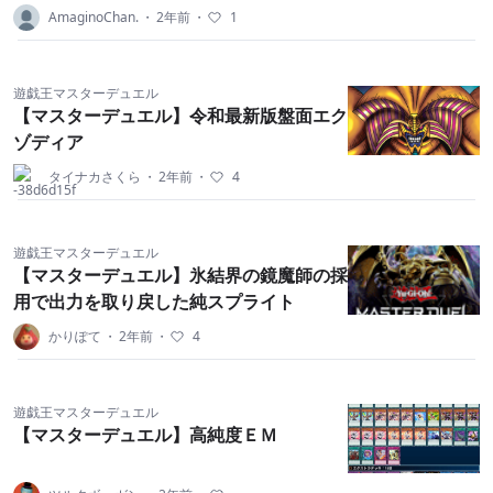
AmaginoChan.
・
2年前
・
1
遊戯王マスターデュエル
【マスターデュエル】令和最新版盤面エク
ゾディア
タイナカさくら
・
2年前
・
4
遊戯王マスターデュエル
【マスターデュエル】氷結界の鏡魔師の採
用で出力を取り戻した純スプライト
かりぽて
・
2年前
・
4
遊戯王マスターデュエル
【マスターデュエル】高純度ＥＭ