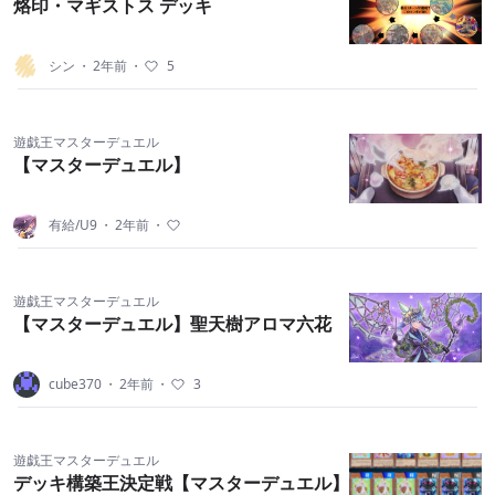
烙印・マギストス デッキ
シン
・
2年前
・
5
遊戯王マスターデュエル
【マスターデュエル】
有給/U9
・
2年前
・
遊戯王マスターデュエル
【マスターデュエル】聖天樹アロマ六花
cube370
・
2年前
・
3
遊戯王マスターデュエル
デッキ構築王決定戦【マスターデュエル】