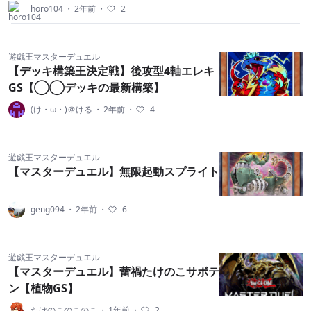
horo104
・
2年前
・
2
遊戯王マスターデュエル
【デッキ構築王決定戦】後攻型4軸エレキ
GS【◯◯デッキの最新構築】
(け・ω・)＠ける
・
2年前
・
4
遊戯王マスターデュエル
【マスターデュエル】無限起動スプライト
geng094
・
2年前
・
6
遊戯王マスターデュエル
【マスターデュエル】蕾禍たけのこサボテ
ン【植物GS】
たけのこのこのこ
・
1年前
・
2