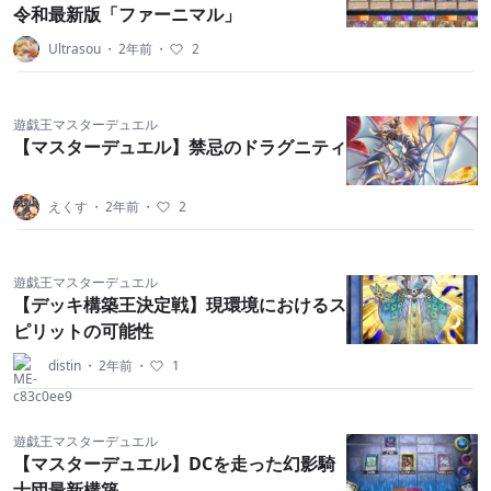
令和最新版「ファーニマル」
Ultrasou
・
2年前
・
2
遊戯王マスターデュエル
【マスターデュエル】禁忌のドラグニティ
えくす
・
2年前
・
2
遊戯王マスターデュエル
【デッキ構築王決定戦】現環境におけるス
ピリットの可能性
distin
・
2年前
・
1
遊戯王マスターデュエル
【マスターデュエル】DCを走った幻影騎
士団最新構築