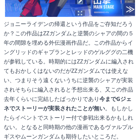
ジョニーライデンの帰還という作品をご存知だろう
か？この作品はZZガンダムと逆襲のシャアの間の５
年の間隙を埋める外伝漫画作品だ。この作品からイ
ングリッドのギャプランとレッドのゲルググの二機
が参戦している。時期的にはZZガンダムに編入され
てもおかしくはないのだがZZガンダムでは使えな
い、つまりそう遠くないうちに逆襲のシャアが実装
されそちらに編入されると予想出来る、又この作品
去年くらいに完結したばっかりであり
今までGジェ
ネでストーリーが実装されたことが無い
。もしかし
たらイベントでストーリー付で参戦出来るかもしれ
ない。となると同時期の他の漫画であるヴァルプル
ギスやムーンガンダムも期待したいところだ。