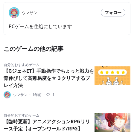
フォロー
ウマサン
PCゲームを住処にしています
このゲームの他の記事
自分的おすすめゲーム
【GジェネET】手動操作でちょっと戦力を
背伸びして高難易度を☆３クリアするプ
レイ方法
ウマサン
・
1年前
・
1
自分的おすすめゲーム
【臨時更新】アニメアクションRPGリリ
ース予定【オープンワールド/RPG】