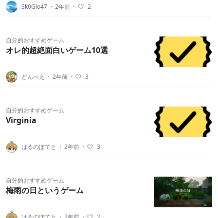
Sk0Glo47
・
2年前
・
2
自分的おすすめゲーム
オレ的超絶面白いゲーム10選
どんべえ
・
2年前
・
3
自分的おすすめゲーム
Virginia
はるのぽてと
・
2年前
・
3
自分的おすすめゲーム
梅雨の日というゲーム
はるのぽてと
・
2年前
・
2