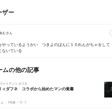
ーザー
あむさん
をやっているようかい つきよのばんに１０れんがちゃをして 
とないている
ームの他の記事
ヴァリアンツ ダフネ
リィダフネ コラボから始めたマンの覚書
さん
・
1年前
・
1