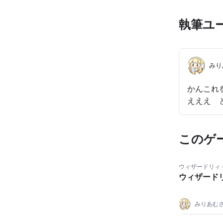
執筆ユ
みり
かんこれ
えええ 
このゲ
ウィザードリィ 
ウィザード
みりあむ