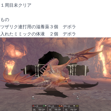
落１周目未クリア
だもの
スツザリク連打用の滋養薬３個　デボラ
に入れたミミックの体液　２個　デボラ