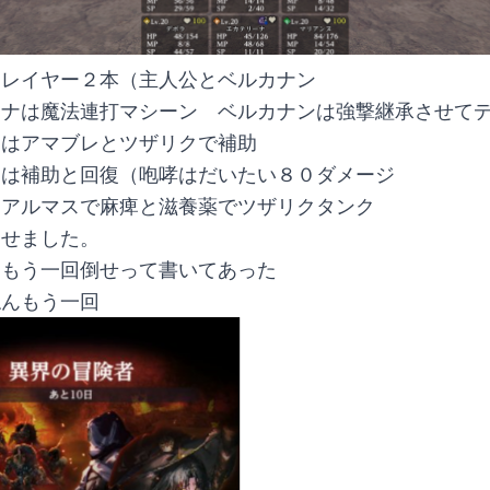
スレイヤー２本（主人公とベルカナン
ーナは魔法連打マシーン　ベルカナンは強撃継承させて
スはアマブレとツザリクで補助
ヌは補助と回復（咆哮はだいたい８０ダメージ
イアルマスで麻痺と滋養薬でツザリクタンク
倒せました。
らもう一回倒せって書いてあった
ねんもう一回