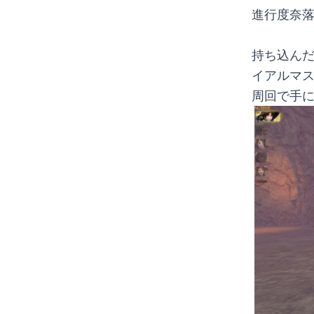
進行度奈
持ち込ん
イアルマ
周回で手