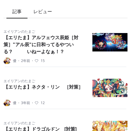
記事
レビュー
エイリアンのたまご
【エリたま】アルフェウス辰姫［対
策］"アル辰"に日和ってるやつい
る？ いねーよなぁ！？
優
・
2年前
・
15
エイリアンのたまご
【エリたま】ネクタ・リン ［対策］
優
・
3年前
・
12
エイリアンのたまご
【エリたま】ドラゴルドン [対策]