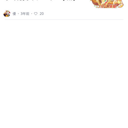
優
・
3年前
・
20