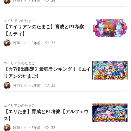
時雨ミト
・
3年前
・
34
エイリアンのたまご
【エイリアンのたまご】育成とPT考察
【カティ】
時雨ミト
・
3年前
・
33
エイリアンのたまご
【☆7排出限定】最強ランキング！【エイ
リアンのたまご】
時雨ミト
・
3年前
・
33
エイリアンのたまご
【エリたま】育成とPT考察【アルフェウ
ス】
時雨ミト
・
3年前
・
32