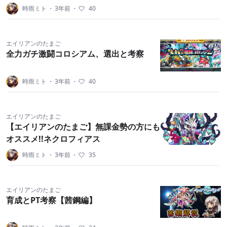
時雨ミト
・
3年前
・
40
エイリアンのたまご
全力ガチ激闘コロシアム、選出と考察
時雨ミト
・
3年前
・
40
エイリアンのたまご
【エイリアンのたまご】無課金勢の方にも
オススメ!!ネクロフィアス
時雨ミト
・
3年前
・
35
エイリアンのたまご
育成とPT考察【茜鋼編】