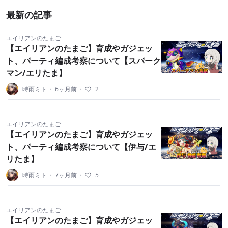
んとか、こうりゃく記事を書いている人がいるので、
最新の記事
それを見ると何が強いか、何を育てればいいかわかる
ので良いと思います。
エイリアンのたまご
【エイリアンのたまご】育成やガジェッ
ト、パーティ編成考察について【スパーク
▼ミトさんの記事▼
マン/エリたま】
https://mygame8.jp/games/alien-egg
時雨ミト
・
6ヶ月前
・
2
１人でもできるけど、チームに入るといろいろボーナ
スをゲットできるので入ることをおすすめします。ぼ
エイリアンのたまご
くはミトさんのチームに入れてもらっていて、空きが
【エイリアンのたまご】育成やガジェッ
ト、パーティ編成考察について【伊与/エ
あると入れます。ほかにもチームを作ってがんばって
リたま】
いる強い人がたくさんいます。チームどうしのバトル
やボスとのレイドバトルは楽しいです！
時雨ミト
・
7ヶ月前
・
5
てがるにゲームしたい人におすすめです。
エイリアンのたまご
【エイリアンのたまご】育成やガジェッ