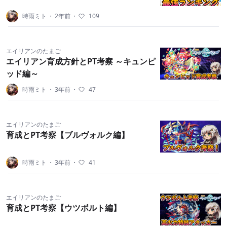
時雨ミト
・
2年前
・
109
エイリアンのたまご
エイリアン育成方針とPT考察 ～キュンピ
ッド編～
時雨ミト
・
3年前
・
47
エイリアンのたまご
育成とPT考察【ブルヴォルク編】
時雨ミト
・
3年前
・
41
エイリアンのたまご
育成とPT考察【ウツボルト編】