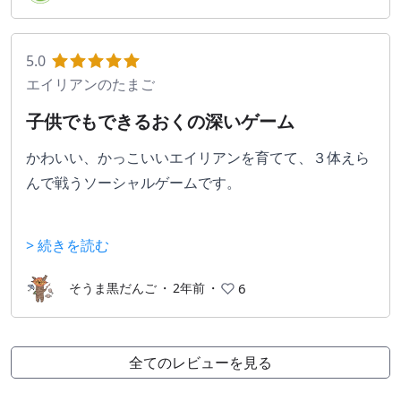
個々のエイリアンの育成方針は、最終的に多くのユー
ザーで似たり寄ったりになる事もありますが、どのキ
5.0
ャラと組ませるかによって結果は大きく変わります。
エイリアンのたまご
子供でもできるおくの深いゲーム
対人戦に重きを置いているゲームとなりますが、勝つ
かわいい、かっこいいエイリアンを育てて、３体えら
ためには相性を考えて編成を組む必要があり、戦略性
んで戦うソーシャルゲームです。
の高い奥の深いゲームとなっております。
エイリアンは★１から８までいて、★ごとにたくさん
キャラデザインも秀逸なので、バトルを楽しむも良
> 続きを読む
種類がいて、同じ★でも個性や強さが違います。なの
し、キャラを愛でるも良し、チームメンバーとの交流
で相手エイリアンやボスの個性とか技をよそうできな
を楽しむも良しと、自分なりの楽しみ方でプレイでき
そうま黒だんご
・
2年前
・
6
いとすぐに負けてしまいます！でも考えて勝つと楽し
ます！
い！ちょっとポケモンに近くて面白いです。
全てのレビューを見る
むずかしくないので子供でもできるけど、時雨ミトさ