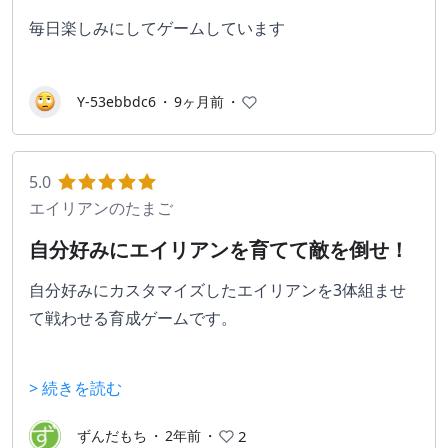
毎日楽しみにしてゲームしています
Y-53ebbdc6
・
9ヶ月前
・
5.0
エイリアンのたまご
自分好みにエイリアンを育てて敵を倒せ！
自分好みにカスタマイズしたエイリアンを3体組ませ
て戦わせる育成ゲームです。
個性、ごはん、ガジェットでエイリアンの能力をカス
> 続きを読む
タマイズする事で、同じキャラでも様々な特徴を持た
せる事が出来ます。
ずんだもち
・
2年前
・
2