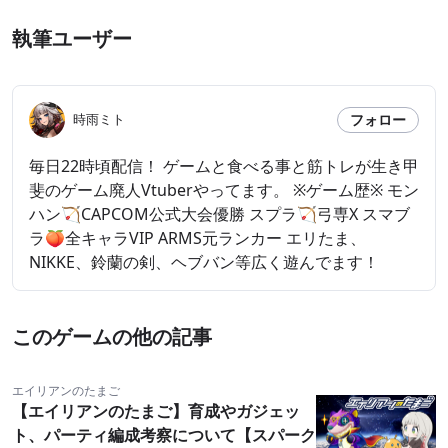
執筆ユーザー
フォロー
時雨ミト
毎日22時頃配信！ ゲームと食べる事と筋トレが生き甲
斐のゲーム廃人Vtuberやってます。 ※ゲーム歴※ モン
ハン🏹CAPCOM公式大会優勝 スプラ🏹弓専X スマブ
ラ🍑全キャラVIP ARMS元ランカー エリたま、
NIKKE、鈴蘭の剣、ヘブバン等広く遊んでます！
このゲームの他の記事
エイリアンのたまご
【エイリアンのたまご】育成やガジェッ
ト、パーティ編成考察について【スパーク