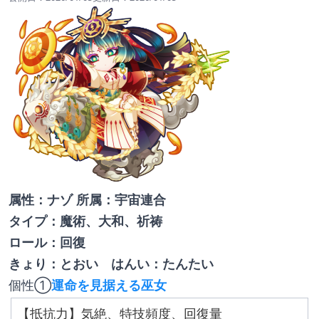
属性：ナゾ 所属：宇宙連合
タイプ：魔術、大和、祈祷
ロール：回復
きょり：とおい　はんい：たんたい
個性①
運命を見据える巫女
【抵抗力】気絶、特技頻度、回復量