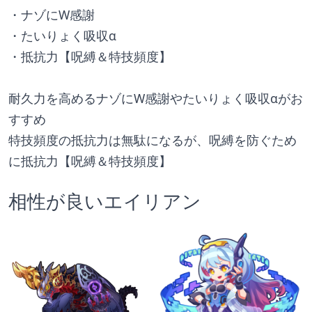
・ナゾにW感謝
・たいりょく吸収α
・抵抗力【呪縛＆特技頻度】
耐久力を高めるナゾにW感謝やたいりょく吸収αがお
すすめ
特技頻度の抵抗力は無駄になるが、呪縛を防ぐため
に抵抗力【呪縛＆特技頻度】
相性が良いエイリアン