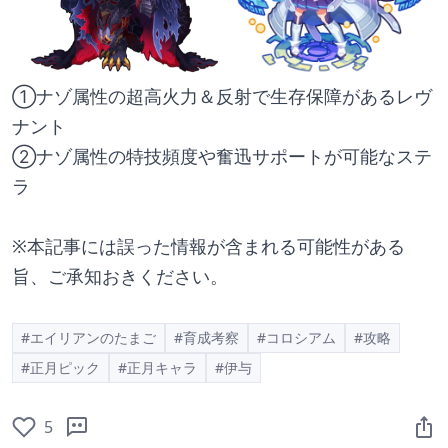
①ナゾ属性の超高火力＆反射で生存保障があるレヴ
ナント
②ナゾ属性の特技頻度や奮迅サポートが可能なステ
ラ
※本記事には誤った情報が含まれる可能性がある
旨、ご承知おきください。
#エイリアンのたまご
#育成考察
#コロシアム
#攻略
#正月ピック
#正月キャラ
#伊与
5