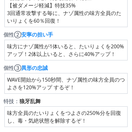
【被ダメージ軽減】特技35%
3回通常攻撃する毎に、ナゾ属性の味方全員のた
いりょくを60％回復！
個性②
安寧の担い手
味方にナゾ属性が1体いると、たいりょくを200%
アップ！2体以上いると、さらに40%アップ！
個性③
異形の忠誠
WAVE開始から150秒間、ナゾ属性の味方全員のつ
よさを120%アップ するぞ！
特技：
狼牙乱舞
味方全員のたいりょくをつよさの250%分を回復
し、毒・気絶状態を解除するぞ！