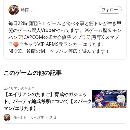
フォロー
時雨ミト
毎日22時頃配信！ ゲームと食べる事と筋トレが生き甲
斐のゲーム廃人Vtuberやってます。 ※ゲーム歴※ モン
ハン🏹CAPCOM公式大会優勝 スプラ🏹弓専X スマブ
ラ🍑全キャラVIP ARMS元ランカー エリたま、
NIKKE、鈴蘭の剣、ヘブバン等広く遊んでます！
このゲームの他の記事
エイリアンのたまご
【エイリアンのたまご】育成やガジェッ
ト、パーティ編成考察について【スパーク
マン/エリたま】
時雨ミト
・
6ヶ月前
・
2