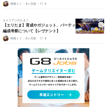
時雨ミト
・
8ヶ月前
・
9
エイリアンのたまご
【エリたま】育成やガジェット、パーティ
編成考察について【レヴナント】
時雨ミト
・
8ヶ月前
・
8