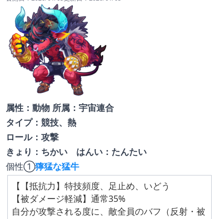
属性：動物 所属：宇宙連合
タイプ：競技、熱
ロール：攻撃
きょり：ちかい　はんい：たんたい
個性①
獰猛な猛牛
【【抵抗力】特技頻度、足止め、いどう
【被ダメージ軽減】通常35%
自分が攻撃される度に、敵全員のバフ（反射・被