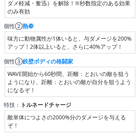
ダメ軽減・奮迅）を解除！※秒数指定のある効果
のみ有効
個性②
熱拳
味方に動物属性が1体いると、与ダメージを200%
アップ！2体以上いると、さらに40%アップ！
個性③
鉄壁ボディの格闘家
WAVE開始から60秒間、距離：とおいの敵を狙う
ようになり、距離：とおいの敵が自分を狙うよう
になるぞ！
特技：
トルネードチャージ
敵単体につよさの2000%分のダメージを与える
ぞ！