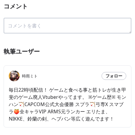
コメント
執筆ユーザー
フォロー
時雨ミト
毎日22時頃配信！ ゲームと食べる事と筋トレが生き甲
斐のゲーム廃人Vtuberやってます。 ※ゲーム歴※ モン
ハン🏹CAPCOM公式大会優勝 スプラ🏹弓専X スマブ
ラ🍑全キャラVIP ARMS元ランカー エリたま、
NIKKE、鈴蘭の剣、ヘブバン等広く遊んでます！