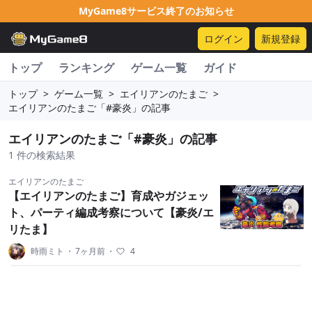
MyGame8サービス終了のお知らせ
ログイン
新規登録
トップ
ランキング
ゲーム一覧
ガイド
トップ
>
ゲーム一覧
>
エイリアンのたまご
>
エイリアンのたまご「#豪炎」の記事
エイリアンのたまご「#豪炎」の記事
1 件の検索結果
エイリアンのたまご
【エイリアンのたまご】育成やガジェッ
ト、パーティ編成考察について【豪炎/エ
リたま】
時雨ミト
・
7ヶ月前
・
4