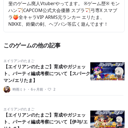
斐のゲーム廃人Vtuberやってます。 ※ゲーム歴※ モン
ハン🏹CAPCOM公式大会優勝 スプラ🏹弓専X スマブ
ラ🍑全キャラVIP ARMS元ランカー エリたま、
NIKKE、鈴蘭の剣、ヘブバン等広く遊んでます！
このゲームの他の記事
エイリアンのたまご
【エイリアンのたまご】育成やガジェッ
ト、パーティ編成考察について【スパーク
マン/エリたま】
時雨ミト
・
6ヶ月前
・
2
エイリアンのたまご
【エイリアンのたまご】育成やガジェッ
ト、パーティ編成考察について【伊与/エ