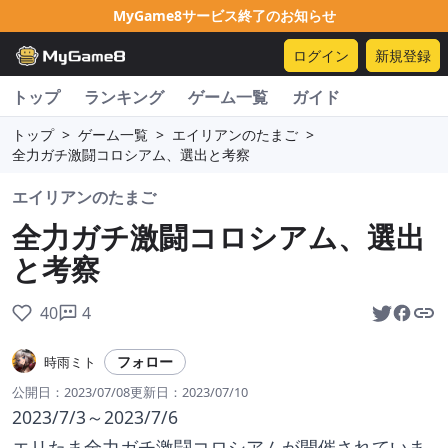
MyGame8サービス終了のお知らせ
ログイン
新規登録
トップ
ランキング
ゲーム一覧
ガイド
トップ
>
ゲーム一覧
>
エイリアンのたまご
>
全力ガチ激闘コロシアム、選出と考察
エイリアンのたまご
全力ガチ激闘コロシアム、選出
と考察
40
4
フォロー
時雨ミト
公開日：
2023/07/08
更新日：
2023/07/10
2023/7/3～2023/7/6
エリたま全力ガチ激闘コロシアムが開催されていま