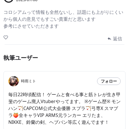
コロシアムって情報も全然ないし、話題にも上がりにくい
から個人の意見でもすごい貴重だと思います
参考にさせていただきます
返信
執筆ユーザー
フォロー
時雨ミト
毎日22時頃配信！ ゲームと食べる事と筋トレが生き甲
斐のゲーム廃人Vtuberやってます。 ※ゲーム歴※ モン
ハン🏹CAPCOM公式大会優勝 スプラ🏹弓専X スマブ
ラ🍑全キャラVIP ARMS元ランカー エリたま、
NIKKE、鈴蘭の剣、ヘブバン等広く遊んでます！