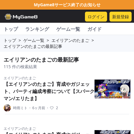
MyGame8サービス終了のお知らせ
ログイン
新規登録
トップ
ランキング
ゲーム一覧
ガイド
トップ
>
ゲーム一覧
>
エイリアンのたまご
>
エイリアンのたまごの最新記事
エイリアンのたまごの最新記事
115 件の検索結果
エイリアンのたまご
【エイリアンのたまご】育成やガジェッ
ト、パーティ編成考察について【スパーク
マン/エリたま】
時雨ミト
・
6ヶ月前
・
2
エイリアンのたまご