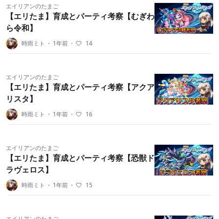
エイリアンのたまご
【エリたま】育成とパーティ考察【むぎわ
ら令和】
時雨ミト
・
1年前
・
14
エイリアンのたまご
【エリたま】育成とパーティ考察【アクア
リスタ】
時雨ミト
・
1年前
・
16
エイリアンのたまご
【エリたま】育成とパーティ考察【恐獣ド
ラヴェロス】
時雨ミト
・
1年前
・
15
エイリアンのたまご