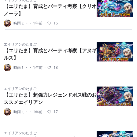
【エリたま】育成とパーティ考察【クリオ
ノーラ】
時雨ミト
・
1年前
・
16
エイリアンのたまご
【エリたま】育成とパーティ考察【アヌギ
ルス】
時雨ミト
・
1年前
・
18
エイリアンのたまご
【エリたま】超強力レジェンドボス戦のお
ススメエイリアン
時雨ミト
・
1年前
・
17
エイリアンのたまご