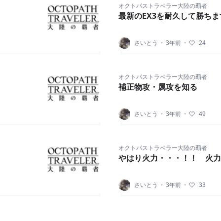
オクトパストラベラー大陸の覇者
最新のEX3を耐久して勝ちま
さいとう
・
3年前
・
24
オクトパストラベラー大陸の覇者
補正物攻・属攻を知る
さいとう
・
3年前
・
49
オクトパストラベラー大陸の覇者
やはり火力・・・！！ 火力
さいとう
・
3年前
・
33