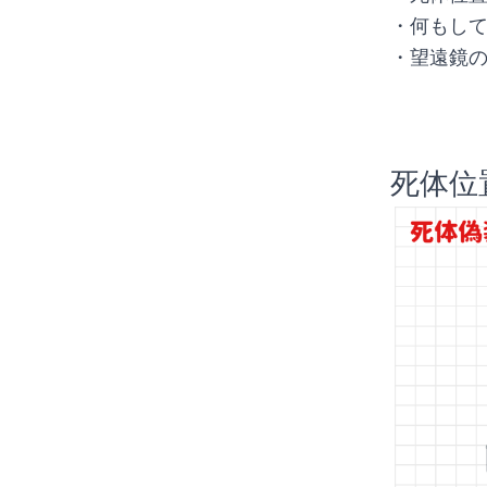
・何もし
・望遠鏡
死体位