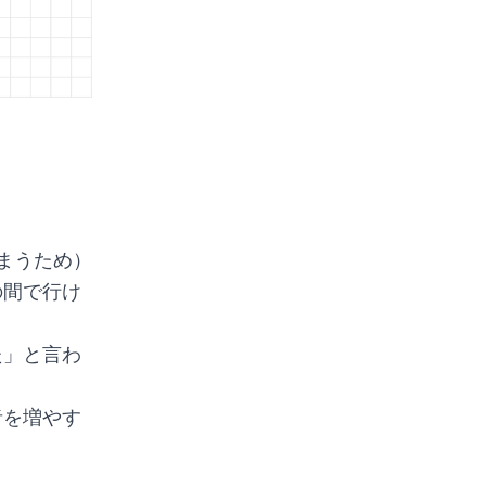
まうため）
の間で行け
た」と言わ
者を増やす