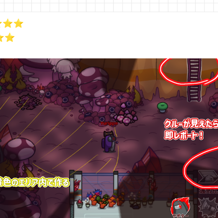
⭐️⭐️
️⭐️