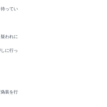
を待ってい
も疑われに
押しに行っ
置偽装を行