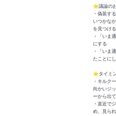
⭐️議論の
・偽装す
いつかな
を見つけ
・「いま
にする
・「いま通
たことに
⭐️タイミ
・キルク
向かいジ
ーから出て
・直近で
め、見ら