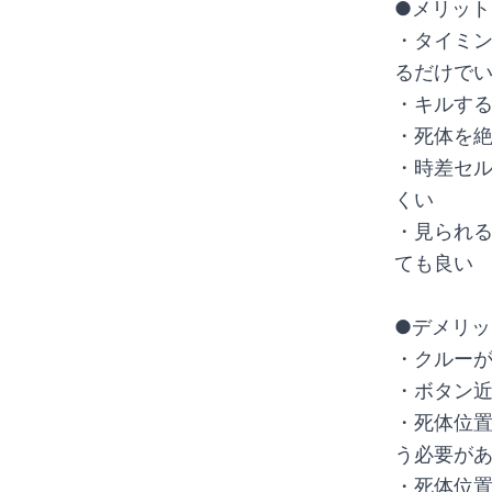
●メリット
・タイミ
るだけで
・キルす
・死体を
・時差セ
くい
・見られ
ても良い
●デメリッ
・クルーが
・ボタン
・死体位
う必要が
・死体位