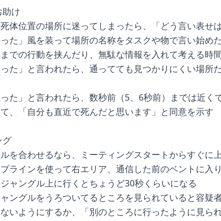
お助け
る死体位置の場所に迷ってしまったら、「どう言い表せ
かった」風を装って場所の名称をタスクや物で言い始め
るまでの行動を挟んだり、無駄な情報を入れて考える時
通った」と言われたら、通ってても見つかりにくい場所
った」と言われたら、数秒前（5、6秒前）までは近く
して、「自分も直近で死んだと思います」と同意を示す
ング
ールを合わせるなら、ミーティングスタートからすぐに
ップラインを使って右エリア、通信した前のベントに入
ジャングル上に行くとちょうど30秒くらいになる
ジャングルをうろついてるところを見られていると容疑
れないようにするか、「別のところに行ったように見ら