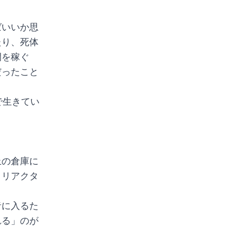
ばいいか思
たり、死体
間を稼ぐ
だったこと
で生きてい
上の倉庫に
りリアクタ
者に入るた
れる」のが