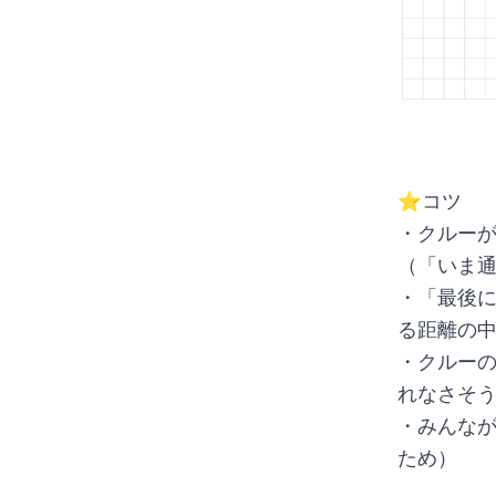
⭐️コツ
・クルー
（「いま通
・「最後
る距離の
・クルー
れなさそ
・みんな
ため）