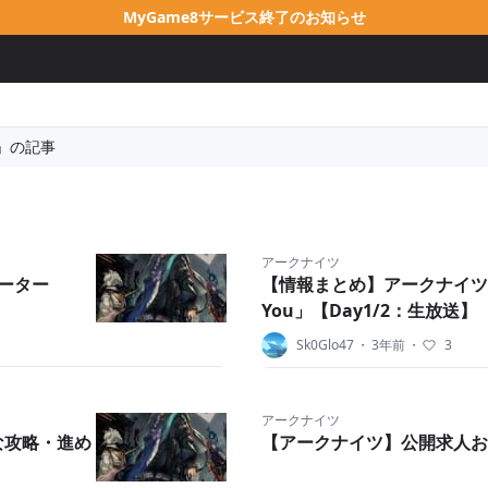
MyGame8サービス終了のお知らせ
」の記事
アークナイツ
ーター
【情報まとめ】アークナイツ 4th 
You」【Day1/2：生放送】
Sk0Glo47
・
3年前
・
3
アークナイツ
な攻略・進め
【アークナイツ】公開求人お