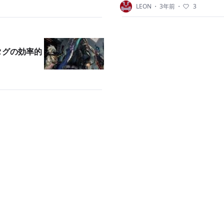
LEON
・
3年前
・
3
タグの効率的