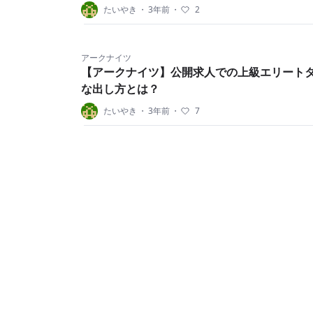
たいやき
・
3年前
・
2
アークナイツ
【アークナイツ】公開求人での上級エリート
な出し方とは？
たいやき
・
3年前
・
7