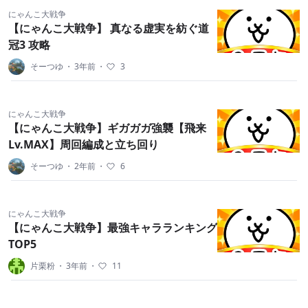
にゃんこ大戦争
【にゃんこ大戦争】 真なる虚実を紡ぐ道
冠3 攻略
そーつゆ
・
3年前
・
3
にゃんこ大戦争
【にゃんこ大戦争】ギガガガ強襲【飛来
Lv.MAX】周回編成と立ち回り
そーつゆ
・
2年前
・
6
にゃんこ大戦争
【にゃんこ大戦争】最強キャラランキング
TOP5
片栗粉
・
3年前
・
11