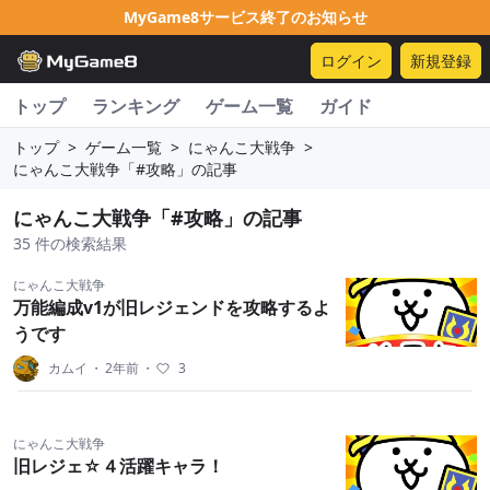
MyGame8サービス終了のお知らせ
ログイン
新規登録
トップ
ランキング
ゲーム一覧
ガイド
トップ
>
ゲーム一覧
>
にゃんこ大戦争
>
にゃんこ大戦争「#攻略」の記事
にゃんこ大戦争「#攻略」の記事
35 件の検索結果
にゃんこ大戦争
万能編成v1が旧レジェンドを攻略するよ
うです
カムイ
・
2年前
・
3
にゃんこ大戦争
旧レジェ☆４活躍キャラ！