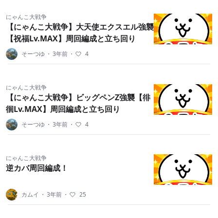
にゃんこ大戦争
【にゃんこ大戦争】大天使エクスエル強襲
【祝福Lv.MAX】周回編成と立ち回り
そーつゆ
・
3年前
・
4
にゃんこ大戦争
【にゃんこ大戦争】ビッグペンZ強襲【徘
徊Lv.MAX】周回編成と立ち回り
そーつゆ
・
3年前
・
4
にゃんこ大戦争
逆カバ周回編成！
カムイ
・
3年前
・
25