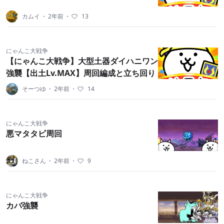
カムイ
・
2年前
・
13
にゃんこ大戦争
【にゃんこ大戦争】大型土器ダイハニワン
強襲【出土Lv.MAX】周回編成と立ち回り
そーつゆ
・
2年前
・
14
にゃんこ大戦争
悪マタタビ周回
ねこさん
・
2年前
・
9
にゃんこ大戦争
カバ強襲