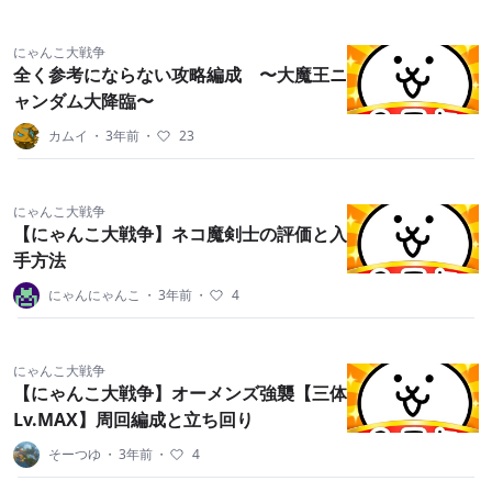
にゃんこ大戦争
全く参考にならない攻略編成 〜大魔王ニ
ャンダム大降臨〜
カムイ
・
3年前
・
23
にゃんこ大戦争
【にゃんこ大戦争】ネコ魔剣士の評価と入
手方法
にゃんにゃんこ
・
3年前
・
4
にゃんこ大戦争
【にゃんこ大戦争】オーメンズ強襲【三体
Lv.MAX】周回編成と立ち回り
そーつゆ
・
3年前
・
4