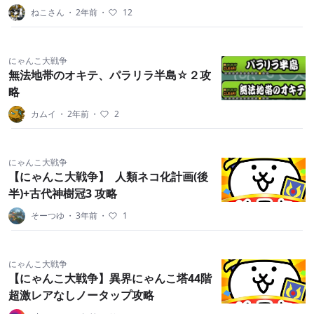
ねこさん
・
2年前
・
12
にゃんこ大戦争
無法地帯のオキテ、パラリラ半島☆２攻
略
カムイ
・
2年前
・
2
にゃんこ大戦争
【にゃんこ大戦争】 人類ネコ化計画(後
半)+古代神樹冠3 攻略
そーつゆ
・
3年前
・
1
にゃんこ大戦争
【にゃんこ大戦争】異界にゃんこ塔44階
超激レアなしノータップ攻略