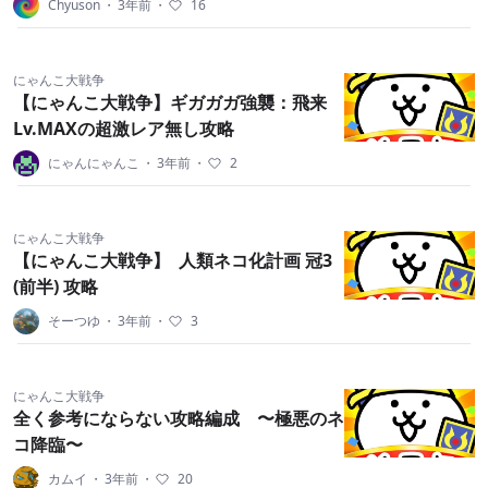
Chyuson
・
3年前
・
16
にゃんこ大戦争
【にゃんこ大戦争】ギガガガ強襲：飛来
Lv.MAXの超激レア無し攻略
にゃんにゃんこ
・
3年前
・
2
にゃんこ大戦争
【にゃんこ大戦争】 人類ネコ化計画 冠3
(前半) 攻略
そーつゆ
・
3年前
・
3
にゃんこ大戦争
全く参考にならない攻略編成 〜極悪のネ
コ降臨〜
カムイ
・
3年前
・
20