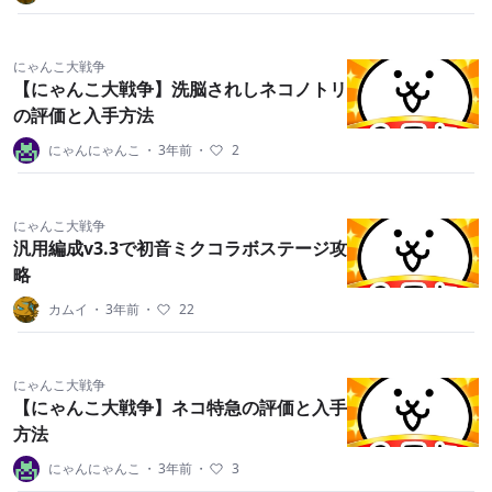
にゃんこ大戦争
【にゃんこ大戦争】洗脳されしネコノトリ
の評価と入手方法
にゃんにゃんこ
・
3年前
・
2
にゃんこ大戦争
汎用編成v3.3で初音ミクコラボステージ攻
略
カムイ
・
3年前
・
22
にゃんこ大戦争
【にゃんこ大戦争】ネコ特急の評価と入手
方法
にゃんにゃんこ
・
3年前
・
3