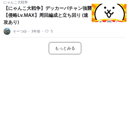
にゃんこ大戦争
【にゃんこ大戦争】デッカーバチャン強襲
【侵略Lv.MAX】周回編成と立ち回り (速
攻あり)
そーつゆ
・
3年前
・
5
もっとみる