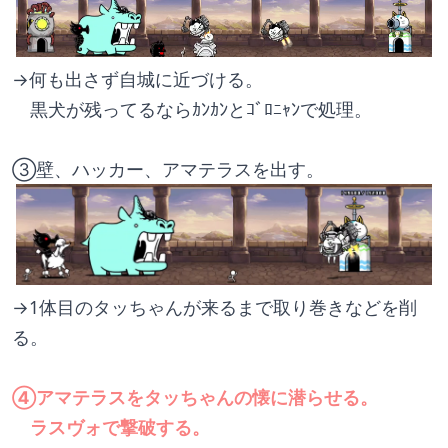
→何も出さず自城に近づける。
　黒犬が残ってるならｶﾝｶﾝとｺﾞﾛﾆｬﾝで処理。
③壁、ハッカー、アマテラスを出す。
→1体目のタッちゃんが来るまで取り巻きなどを削
る。
④アマテラスをタッちゃんの懐に潜らせる。
　ラスヴォで撃破する。