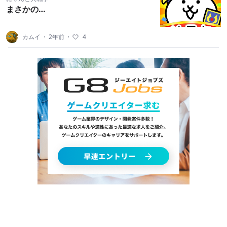
まさかの…
カムイ
・
2年前
・
4