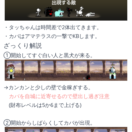
・タッちゃんは時間差で2体出てきます。
・カバはアマテラスの一撃でKBします。
ざっくり解説　　　　　　　　　　　
①開始してすぐ白い人と黒犬が来る。
→カンカンと少しの壁で金稼ぎする。
　カバを自城に近寄せるので
壁出し過ぎ注意
　(財布レベルは5か6まで上げる)
②開始からしばらくしてカバが出現。