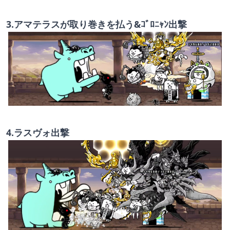
3.アマテラスが取り巻きを払う&ｺﾞﾛﾆｬﾝ出撃
4.ラスヴォ出撃