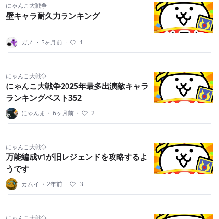
にゃんこ大戦争
壁キャラ耐久力ランキング
ガノ
・
5ヶ月前
・
1
にゃんこ大戦争
にゃんこ大戦争2025年最多出演敵キャラ
ランキングベスト352
にゃんま
・
6ヶ月前
・
2
にゃんこ大戦争
万能編成v1が旧レジェンドを攻略するよ
うです
カムイ
・
2年前
・
3
にゃんこ大戦争