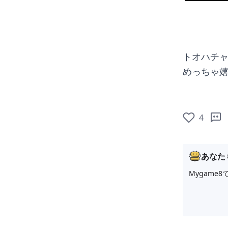
トオハチ
めっちゃ
4
あなた
Mygam