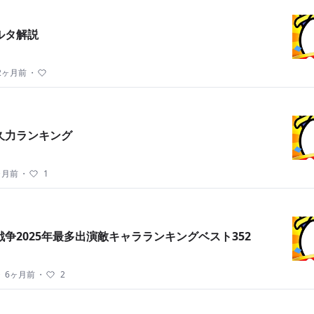
ルタ解説
2ヶ月前
・
久力ランキング
ヶ月前
・
1
争2025年最多出演敵キャラランキングベスト352
・
6ヶ月前
・
2