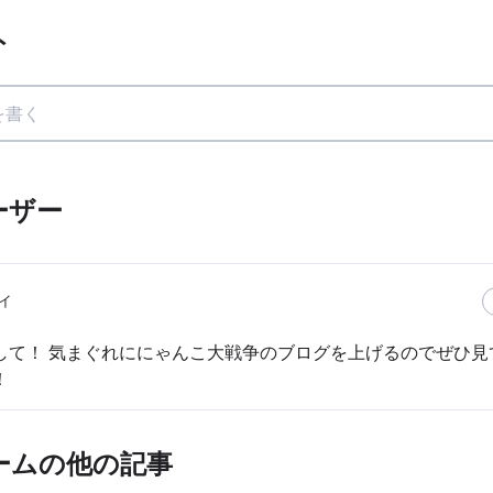
ト
ーザー
イ
して！ 気まぐれににゃんこ大戦争のブログを上げるのでぜひ見
！
ームの他の記事