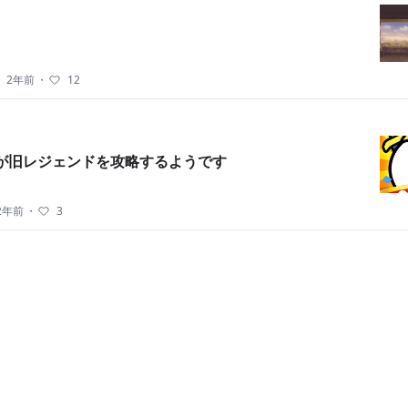
・
2年前
・
12
1が旧レジェンドを攻略するようです
2年前
・
3