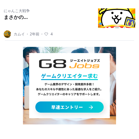
にゃんこ大戦争
まさかの…
カムイ
・
2年前
・
4