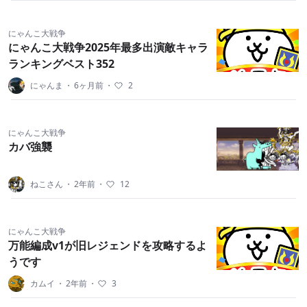
にゃんこ大戦争
にゃんこ大戦争2025年最多出演敵キャラ
ランキングベスト352
にゃんま
・
6ヶ月前
・
2
にゃんこ大戦争
カバ強襲
ねこさん
・
2年前
・
12
にゃんこ大戦争
万能編成v1が旧レジェンドを攻略するよ
うです
カムイ
・
2年前
・
3