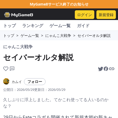
MyGame8サービス終了のお知らせ
ログイン
新規登録
トップ
ランキング
ゲーム一覧
ガイド
トップ
>
ゲーム一覧
>
にゃんこ大戦争
>
セイバーオルタ解説
にゃんこ大戦争
セイバーオルタ解説
フォロー
カムイ
公開日：
2026/05/29
更新日：
2026/05/29
久しぶりに浮上しました。てかこれ使ってる人いるのか
な？
29日からFateコラボも開催されて新規本能や新キャ