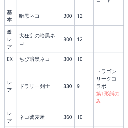
基
暗黒ネコ
300
12
本
激
大狂乱の暗黒ネ
レ
300
12
コ
ア
EX
ちび暗黒ネコ
300
10
ドラゴン
リーグコ
レ
ドラリー剣士
330
9
ラボ
ア
第1形態の
み
レ
ネコ蕎麦屋
360
10
ア