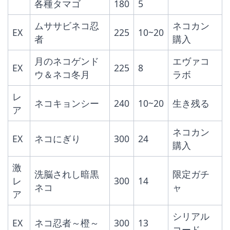
各種タマゴ
180
5
ムササビネコ忍
ネコカン
EX
225
10~20
者
購入
月のネコゲンド
エヴァコ
EX
225
8
ウ＆ネコ冬月
ラボ
レ
ネコキョンシー
240
10~20
生き残る
ア
ネコカン
EX
ネコにぎり
300
24
購入
激
洗脳されし暗黒
限定ガチ
レ
300
14
ネコ
ャ
ア
シリアル
EX
ネコ忍者～橙～
300
13
コード