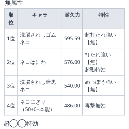
 無属性
順
キャラ
耐久力
特性
位
洗脳されしゴム
超打たれ強い
1位
595.59
ネコ
【無】
打たれ強い
2位
ネコはにわ
576.00
【無】
超獣特効
洗脳されし暗黒
めっぽう強い
3位
540.00
ネコ
【無】
ネコにぎり
4位
486.00
毒撃無効
（50+0+本能）
超◯◯特効