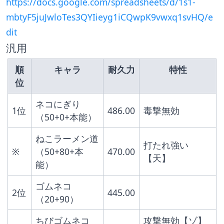
https://docs.google.com/spreadsheets/d/1s1-
mbtyF5juJwloTes3QYIieyg1iCQwpK9vwxq1svHQ/e
dit
汎用
順
キャラ
耐久力
特性
位
ネコにぎり
1位
486.00
毒撃無効
（50+0+本能）
ねこラーメン道
打たれ強い
※
（50+80+本
470.00
【天】
能）
ゴムネコ
2位
445.00
（20+90）
ちびゴムネコ
攻撃無効【ゾ】