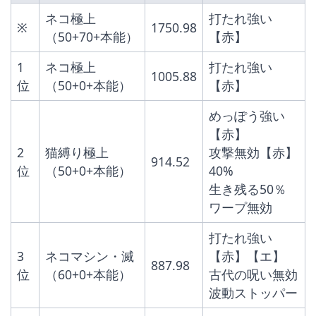
ネコ極上
打たれ強い
※
1750.98
（50+70+本能）
【赤】
1
ネコ極上
打たれ強い
1005.88
位
（50+0+本能）
【赤】
めっぽう強い
【赤】
2
猫縛り極上
攻撃無効【赤】
914.52
位
（50+0+本能）
40%
生き残る50％
ワープ無効
打たれ強い
3
ネコマシン・滅
【赤】【エ】
887.98
位
（60+0+本能）
古代の呪い無効
波動ストッパー