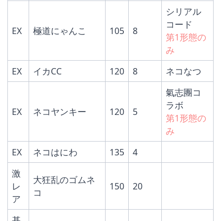
シリアル
コード
EX
極道にゃんこ
105
8
第1形態の
み
EX
イカCC
120
8
ネコなつ
氣志團コ
ラボ
EX
ネコヤンキー
120
5
第1形態の
み
EX
ネコはにわ
135
4
激
大狂乱のゴムネ
レ
150
20
コ
ア
基