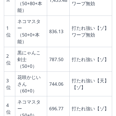
※
1,455.48
（50+80+本
ワープ無効
能）
ネコマスタ
1
ー
打たれ強い【ゾ】
836.13
位
（50+0+本
ワープ無効
能）
黒にゃんこ
2
剣士
787.50
打たれ強い【ゾ】
位
（50+0）
花咲かじい
3
打たれ強い【天】
さん
744.06
位
【ゾ】
（60+0）
ネコマスタ
4
ー
696.77
打たれ強い【ゾ】
位
（50+0）