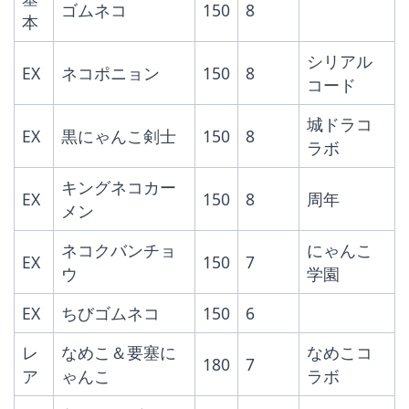
ゴムネコ
150
8
本
シリアル
EX
ネコポニョン
150
8
コード
城ドラコ
EX
黒にゃんこ剣士
150
8
ラボ
キングネコカー
EX
150
8
周年
メン
ネコクバンチョ
にゃんこ
EX
150
7
ウ
学園
EX
ちびゴムネコ
150
6
レ
なめこ＆要塞に
なめこコ
180
7
ア
ゃんこ
ラボ