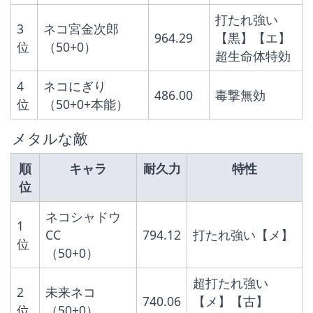
打たれ強い
3
ネコ宮金次郎
964.29
【黒】【エ】
位
（50+0）
超生命体特効
4
ネコにぎり
486.00
毒撃無効
位
（50+0+本能）
 メタルな敵
順
キャラ
耐久力
特性
位
ネコシャドウ
1
CC
794.12
打たれ強い【メ】
位
（50+0）
超打たれ強い
2
未来ネコ
740.06
【メ】【古】
位
（50+0）