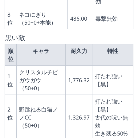
効
8
ネコにぎり
486.00
毒撃無効
位
（50+0+本能）
 黒い敵
順
キャラ
耐久力
特性
位
クリスタルチビ
1
打たれ強い
ガウガウ 
1,776.32
位
【黒】
（50+0）
打たれ強い
2
野跳ねる白猫ノ
【黒】
位
ノCC
1,326.97
古代の呪い無
（50+0）
効
生き残る50%