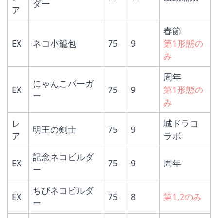
ダー
ア
春節
EX
ネコ小籠包
75
9
第1形態の
み
周年
にゃんこバーガ
EX
75
9
第1形態の
ー
み
レ
城ドラコ
明王の剣士
75
9
ア
ラボ
記念ネコビルダ
EX
75
9
周年
ー
ちびネコビルダ
EX
75
8
第1,2のみ
ー