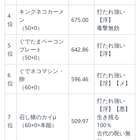
キングネコカーメ
打たれ強い
4
ン
675.00
【浮】
位
（50+0）
毒撃無効
ぐでたまベーコン
5
打たれ強い
プレート
642.86
位
【浮】
（50+0）
ぐでネコマシン・
6
打たれ強い
卵
596.46
位
【浮】【メ】
（60+0）
打たれ強い
【浮】【悪】
7
召し猪のカイμ
生き残る
509.97
位
（60+0+本能）
100％
古代の呪い無