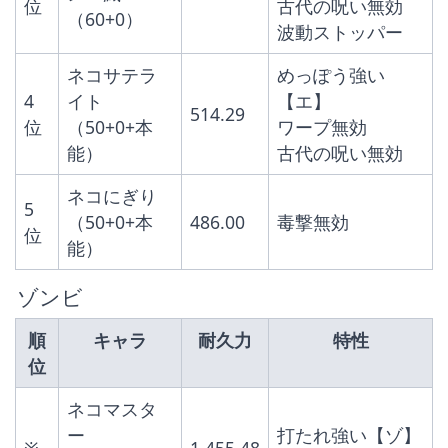
位
古代の呪い無効
（60+0）
波動ストッパー
ネコサテラ
めっぽう強い
4
イト
【エ】
514.29
位
（50+0+本
ワープ無効
能）
古代の呪い無効
ネコにぎり
5
（50+0+本
486.00
毒撃無効
位
能）
 ゾンビ
順
キャラ
耐久力
特性
位
ネコマスタ
ー
打たれ強い【ゾ】