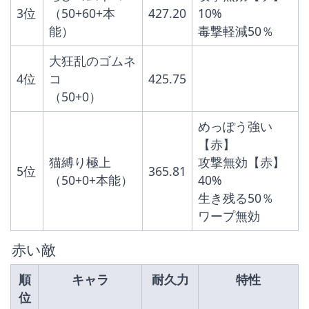
3位
（50+60+本
427.20
10%
能）
毒撃軽減50％
大狂乱のゴムネ
4位
コ
425.75
（50+0）
めっぽう強い
【赤】
猫縛り極上
攻撃無効【赤】
5位
365.81
（50+0+本能）
40%
生き残る50％
ワープ無効
 赤い敵
順
キャラ
耐久力
特性
位