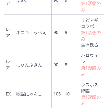
なめこ
90
9
ア
第1形態の
み
まどマギ
コラボ
レ
ネコキュゥべえ
90
9
第1形態の
ア
み
生き残る
ハロウィ
レ
ン
にゃんぷきん
90
8
ア
第1形態の
み
ラスボス
降臨
EX
歌謡にゃんこ
105
10
第1形態の
み