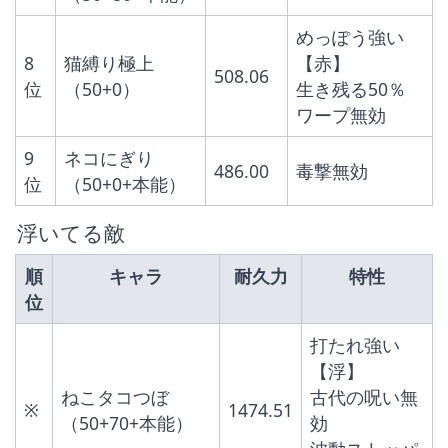
めっぽう強い
8
猫縛り極上 
【赤】
508.06
位
（50+0）
生き残る50％
ワープ無効
9
ネコにぎり
486.00
毒撃無効
位
（50+0+本能）
 浮いてる敵
順
キャラ
耐久力
特性
位
打たれ強い
【浮】
ねこタコつぼ
古代の呪い無
※
1474.51
（50+70+本能）
効