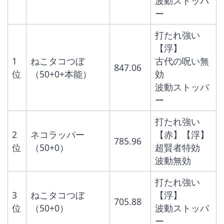
波動ストッパ
ー
打たれ強い
【浮】
1
ねこタコつぼ
古代の呪い無
847.06
位
（50+0+本能）
効
波動ストッパ
ー
打たれ強い
2
ネコラッパー
【赤】【浮】
785.96
位
（50+0）
超賢者特効
波動無効
打たれ強い
3
ねこタコつぼ
【浮】
705.88
位
（50+0）
波動ストッパ
ー