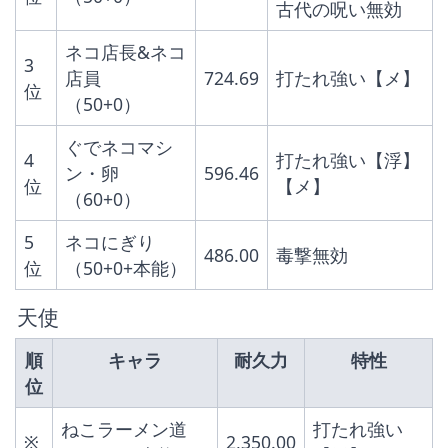
古代の呪い無効
ネコ店長&ネコ
3
店員
724.69
打たれ強い【メ】
位
（50+0）
ぐでネコマシ
4
打たれ強い【浮】
ン・卵
596.46
位
【メ】
（60+0）
5
ネコにぎり
486.00
毒撃無効
位
（50+0+本能）
 天使
順
キャラ
耐久力
特性
位
ねこラーメン道
打たれ強い
※
2,350.00