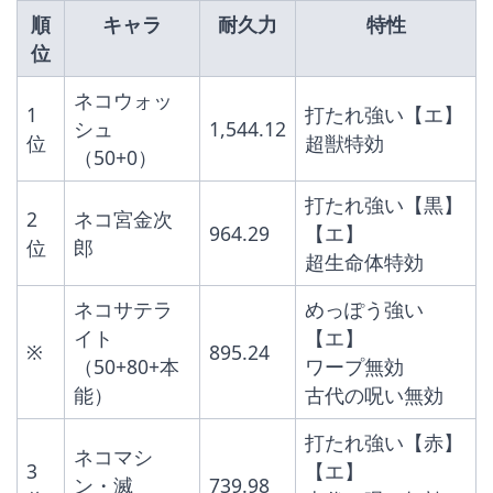
順
キャラ
耐久力
特性
位
ネコウォッ
1
打たれ強い【エ】
シュ
1,544.12
位
超獣特効
（50+0）
打たれ強い【黒】
2
ネコ宮金次
964.29
【エ】
位
郎
超生命体特効
ネコサテラ
めっぽう強い
イト
【エ】
※
895.24
（50+80+本
ワープ無効
能）
古代の呪い無効
打たれ強い【赤】
ネコマシ
3
【エ】
ン・滅
739.98