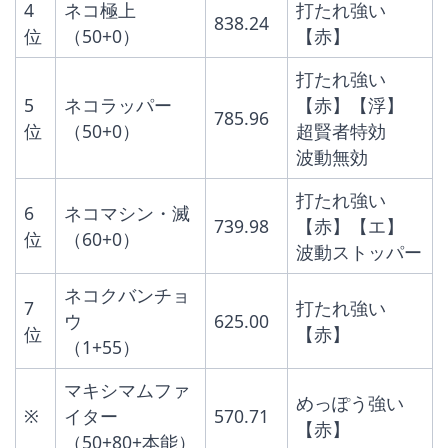
4
ネコ極上
打たれ強い
838.24
位
（50+0）
【赤】
打たれ強い
5
ネコラッパー
【赤】【浮】
785.96
位
（50+0）
超賢者特効
波動無効
打たれ強い
6
ネコマシン・滅
739.98
【赤】【エ】
位
（60+0）
波動ストッパー
ネコクバンチョ
7
打たれ強い
ウ
625.00
位
【赤】
（1+55）
マキシマムファ
めっぽう強い
※
イター
570.71
【赤】 
（50+80+本能）