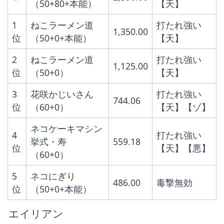
（50+80+本能）
【天】
1
ねこラーメン道
打たれ強い
1,350.00
位
（50+0+本能）
【天】
2
ねこラーメン道
打たれ強い
1,125.00
位
（50+0）
【天】
3
花咲かじいさん
打たれ強い
744.06
位
（60+0）
【天】【ゾ】
ネコケーキマシン
4
打たれ強い
挙式・寿
559.18
位
【天】【悪】
（60+0）
5
ネコにぎり
486.00
毒撃無効
位
（50+0+本能）
 エイリアン