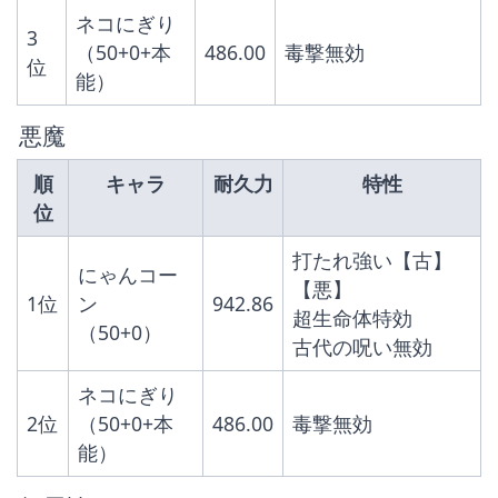
ネコにぎり
3
（50+0+本
486.00
毒撃無効
位
能）
 悪魔
順
キャラ
耐久力
特性
位
打たれ強い【古】
にゃんコー
【悪】
1位
ン
942.86
超生命体特効
（50+0）
古代の呪い無効
ネコにぎり
2位
（50+0+本
486.00
毒撃無効
能）