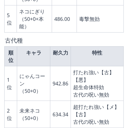
ネコにぎり
5
（50+0+本
486.00
毒撃無効
位
能）
 古代種
順
キャラ
耐久力
特性
位
打たれ強い【古】
にゃんコー
1
【悪】
ン
942.86
位
超生命体特効
（50+0）
古代の呪い無効
超打たれ強い【メ】
2
未来ネコ
634.34
【古】
位
（50+0）
古代の呪い無効