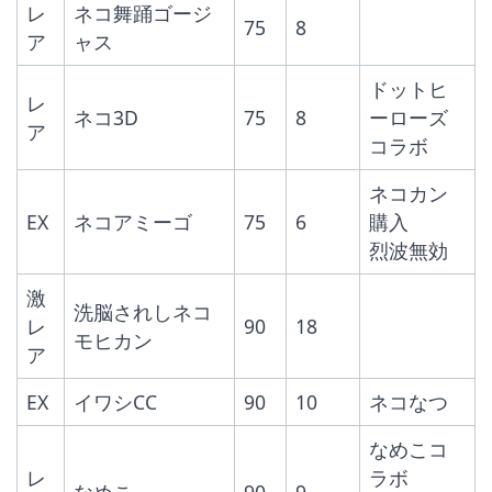
レ
ネコ舞踊ゴージ
75
8
ア
ャス
ドットヒ
レ
ネコ3D
75
8
ーローズ
ア
コラボ
ネコカン
EX
ネコアミーゴ
75
6
購入
烈波無効
激
洗脳されしネコ
レ
90
18
モヒカン
ア
EX
イワシCC
90
10
ネコなつ
なめこコ
レ
ラボ