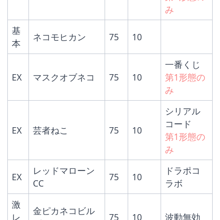
み
基
ネコモヒカン
75
10
本
一番くじ
EX
マスクオブネコ
75
10
第1形態の
み
シリアル
コード
EX
芸者ねこ
75
10
第1形態の
み
レッドマローン
ドラポコ
EX
75
10
CC
ラボ
激
金ピカネコビル
レ
75
10
波動無効