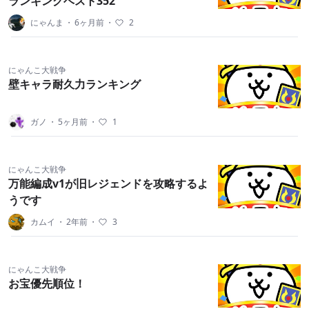
ランキングベスト352
にゃんま
・
6ヶ月前
・
2
にゃんこ大戦争
壁キャラ耐久力ランキング
ガノ
・
5ヶ月前
・
1
にゃんこ大戦争
万能編成v1が旧レジェンドを攻略するよ
うです
カムイ
・
2年前
・
3
にゃんこ大戦争
お宝優先順位！