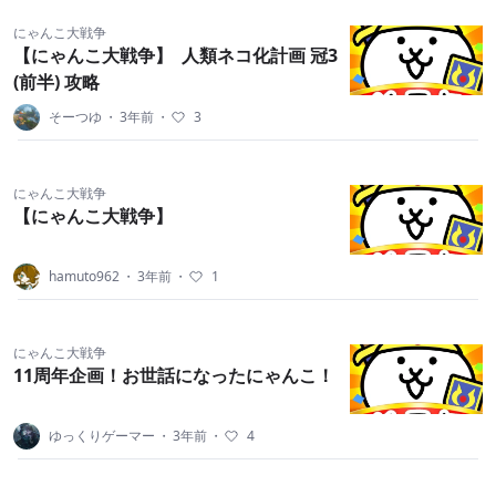
にゃんこ大戦争
【にゃんこ大戦争】 人類ネコ化計画 冠3
(前半) 攻略
そーつゆ
・
3年前
・
3
にゃんこ大戦争
【にゃんこ大戦争】
hamuto962
・
3年前
・
1
にゃんこ大戦争
11周年企画！お世話になったにゃんこ！
ゆっくりゲーマー
・
3年前
・
4