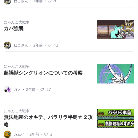
ねこさん
・
2年前
・
9
にゃんこ大戦争
カバ強襲
ねこさん
・
2年前
・
12
にゃんこ大戦争
超禍獣シングリオンについての考察
ガノ
・
2年前
・
27
にゃんこ大戦争
無法地帯のオキテ、パラリラ半島☆２攻
略
カムイ
・
2年前
・
2