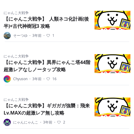
にゃんこ大戦争
【にゃんこ大戦争】 人類ネコ化計画(後
半)+古代神樹冠3 攻略
そーつゆ
・
3年前
・
1
にゃんこ大戦争
【にゃんこ大戦争】異界にゃんこ塔44階
超激レアなしノータップ攻略
Chyuson
・
3年前
・
16
にゃんこ大戦争
【にゃんこ大戦争】ギガガガ強襲：飛来
Lv.MAXの超激レア無し攻略
にゃんにゃんこ
・
3年前
・
2