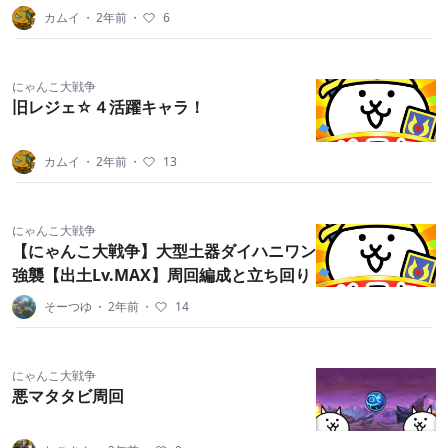
カムイ
・
2年前
・
6
にゃんこ大戦争
旧レジェ☆４活躍キャラ！
カムイ
・
2年前
・
13
にゃんこ大戦争
【にゃんこ大戦争】大型土器ダイハニワン
強襲【出土Lv.MAX】周回編成と立ち回り
そーつゆ
・
2年前
・
14
にゃんこ大戦争
悪マタタビ周回