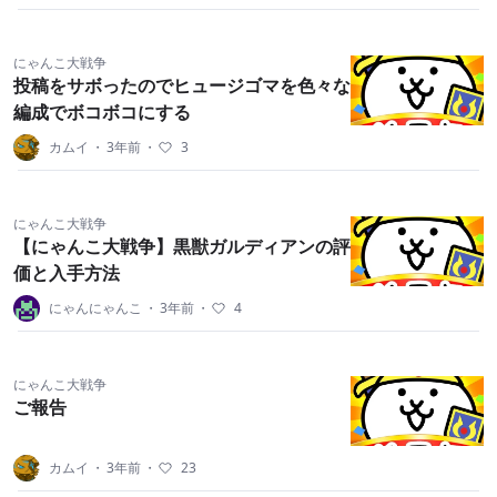
にゃんこ大戦争
投稿をサボったのでヒュージゴマを色々な
編成でボコボコにする
カムイ
・
3年前
・
3
にゃんこ大戦争
【にゃんこ大戦争】黒獣ガルディアンの評
価と入手方法
にゃんにゃんこ
・
3年前
・
4
にゃんこ大戦争
ご報告
カムイ
・
3年前
・
23