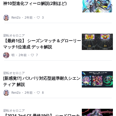
神10型進化フィーロ解説(2割ほど)
RenZo
・
2年前
・
3
逆転オセロニア
【最終1位】 シーズンマッチ＆グローリー
マッチ1位達成 デッキ解説
明
・
2年前
・
7
逆転オセロニア
[新感覚!?] バスバリ対応型超準耐久シエン
ティア 解説
RenZo
・
2年前
・
8
逆転オセロニア
【2024.2nd CS 最終19位】 ハードワーカ