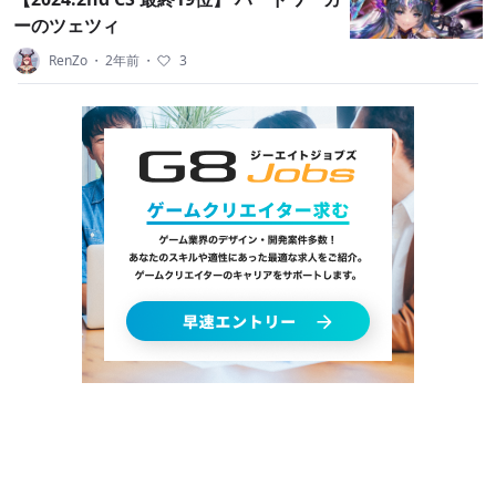
ーのツェツィ
RenZo
・
2年前
・
3