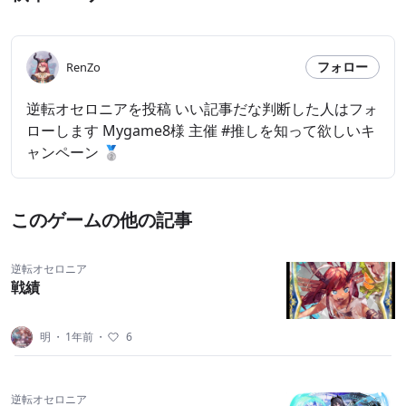
フォロー
RenZo
逆転オセロニアを投稿 いい記事だな判断した人はフォ
ローします Mygame8様 主催 #推しを知って欲しいキ
ャンペーン 🥈
このゲームの他の記事
逆転オセロニア
戦績
明
・
1年前
・
6
逆転オセロニア