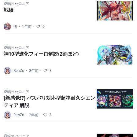
逆転オセロニア
戦績
明
・
1年前
・
6
逆転オセロニア
神10型進化フィーロ解説(2割ほど)
RenZo
・
2年前
・
3
逆転オセロニア
[新感覚!?] バスバリ対応型超準耐久シエン
ティア 解説
RenZo
・
2年前
・
8
逆転オセロニア