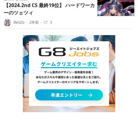
【2024.2nd CS 最終19位】 ハードワーカ
ーのツェツィ
RenZo
・
2年前
・
3