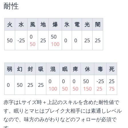
耐性
火
水
風
地
爆
氷
電
光
闇
0
50
50
-25
25
0
0
25
25
50
100
弱
幻
封
吸
混
眠
痺
休
毒
死
0
0
0
50
-25
25
0
50
25
25
100
50
50
150
25
75
赤字はLサイズ時＋上記のスキルを含めた耐性値で
す。眠りとマヒはブレイク大相手には素通しレベル
なので、味方のみがわりなどのフォローが必須で
す。