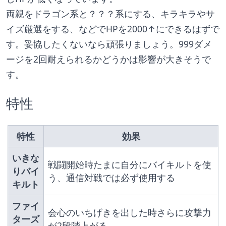
両親をドラゴン系と？？？系にする、キラキラやサ
イズ厳選をする、などでHPを2000↑にできるはずで
す。妥協したくないなら頑張りましょう。999ダメ
ージを2回耐えられるかどうかは影響が大きそうで
す。
特性
特性
効果
いきな
戦闘開始時たまに自分にバイキルトを使
りバイ
う、通信対戦では必ず使用する
キルト
ファイ
会心のいちげきを出した時さらに攻撃力
ターズ
が2段階上がる