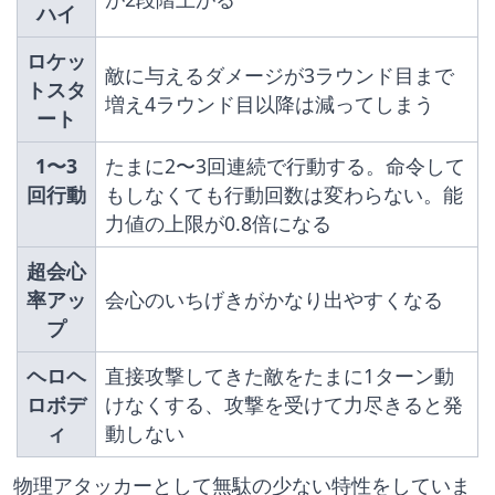
ハイ
ロケッ
敵に与えるダメージが3ラウンド目まで
トスタ
増え4ラウンド目以降は減ってしまう
ート
1〜3
たまに2〜3回連続で行動する。命令して
回行動
もしなくても行動回数は変わらない。能
力値の上限が0.8倍になる
超会心
率アッ
会心のいちげきがかなり出やすくなる
プ
ヘロヘ
直接攻撃してきた敵をたまに1ターン動
ロボデ
けなくする、攻撃を受けて力尽きると発
ィ
動しない
物理アタッカーとして無駄の少ない特性をしていま