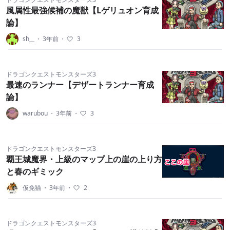
風属性最強候補の魔獣【Lゲリュオン育成
論】
sh__
・
3年前
・
3
ドラゴンクエストモンスターズ3
最速のランナー【デザートランナー育成
論】
warubou
・
3年前
・
3
ドラゴンクエストモンスターズ3
覇王城魔界・上級のマップ上の崖の上り方
と春のギミック
仮免猫
・
3年前
・
2
ドラゴンクエストモンスターズ3