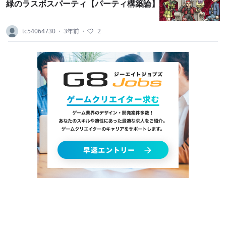
緑のラスボスパーティ【パーティ構築論】
tc54064730
・
3年前
・
2