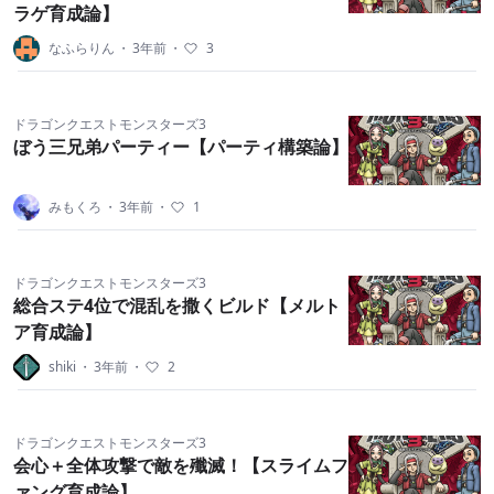
ラゲ育成論】
なふらりん
・
3年前
・
3
ドラゴンクエストモンスターズ3
ぼう三兄弟パーティー【パーティ構築論】
みもくろ
・
3年前
・
1
ドラゴンクエストモンスターズ3
総合ステ4位で混乱を撒くビルド【メルト
ア育成論】
shiki
・
3年前
・
2
ドラゴンクエストモンスターズ3
会心＋全体攻撃で敵を殲滅！【スライムフ
ァング育成論】