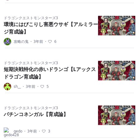
ドラゴンクエストモンスターズ3
環境にはびこりし害悪ウサギ【アルミラー
ジ育成論】
攻略の鬼
・
3年前
・
6
ドラゴンクエストモンスターズ3
短期決戦特化の赤いドランゴ【Lアックス
ドラゴン育成論】
sh__
・
3年前
・
5
ドラゴンクエストモンスターズ3
パチンコネンガル【育成論】
gedo
・
3年前
・
3