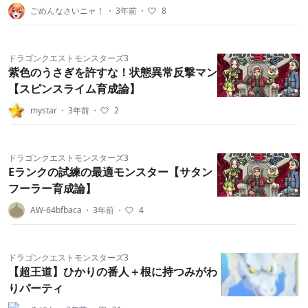
ごめんなさいニャ！
・
3年前
・
8
ドラゴンクエストモンスターズ3
紫色のうさぎを許すな！状態異常反撃マン
【スピンスライム育成論】
mystar
・
3年前
・
2
ドラゴンクエストモンスターズ3
Eランクの試練の最適モンスター【サタン
フーラー育成論】
AW-64bfbaca
・
3年前
・
4
ドラゴンクエストモンスターズ3
【超王道】ひかりの番人＋根に持つみがわ
りパーティ