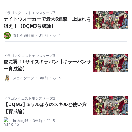
ドラゴンクエストモンスターズ3
ナイトウォーカーで最大6連撃！上振れを
狙え！【DQM3育成論】
青じそ破砕拳
・
3年前
・
4
ドラゴンクエストモンスターズ3
虎に翼！Lサイズキラパン【キラーパンサ
ー育成論】
スライダーク
・
3年前
・
5
ドラゴンクエストモンスターズ3
【DQM3】Sワルぼうのスキルと使い方
【育成論】
hishio_46
・
3年前
・
5