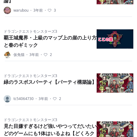
論】
warubou
・
3年前
・
3
ドラゴンクエストモンスターズ3
覇王城魔界・上級のマップ上の崖の上り方
と春のギミック
仮免猫
・
3年前
・
2
ドラゴンクエストモンスターズ3
緑のラスボスパーティ【パーティ構築論】
tc54064730
・
3年前
・
2
ドラゴンクエストモンスターズ3
見た目嫌すぎるけど強いやつってだいたい
どのゲームにも1体はいるよね【どくろク