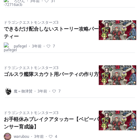
ろびん
・
3年前
・
31
ドラゴンクエストモンスターズ3
できるだけ配合しないストーリー攻略パー
ティー
pafegel
・
3年前
・
7
ドラゴンクエストモンスターズ3
ゴルスラ艦隊スカウト用パーティの作り方
魔＝御津賛
・
3年前
・
7
ドラゴンクエストモンスターズ3
お手軽休みブレイクアタッカー【ベビーパ
ンサー育成論】
warubou
・
3年前
・
4