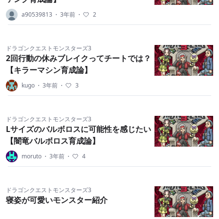
a90539813
・
3年前
・
2
ドラゴンクエストモンスターズ3
2回行動の休みブレイクってチートでは？
【キラーマシン育成論】
kugo
・
3年前
・
3
ドラゴンクエストモンスターズ3
Lサイズのバルボロスに可能性を感じたい
【闇竜バルボロス育成論】
moruto
・
3年前
・
4
ドラゴンクエストモンスターズ3
寝姿が可愛いモンスター紹介