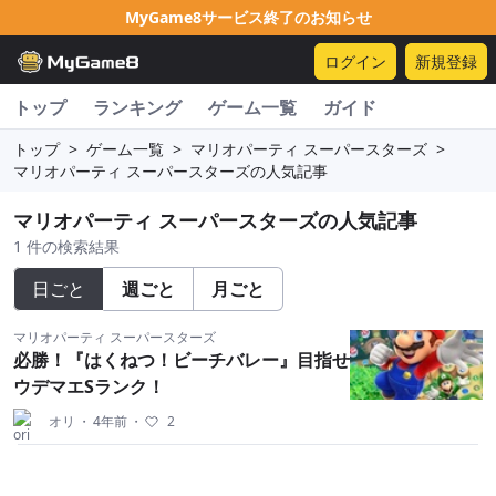
MyGame8サービス終了のお知らせ
ログイン
新規登録
トップ
ランキング
ゲーム一覧
ガイド
トップ
>
ゲーム一覧
>
マリオパーティ スーパースターズ
>
マリオパーティ スーパースターズの人気記事
マリオパーティ スーパースターズの人気記事
1 件の検索結果
日ごと
週ごと
月ごと
マリオパーティ スーパースターズ
必勝！『はくねつ！ビーチバレー』目指せ
ウデマエSランク！
オリ
・
4年前
・
2