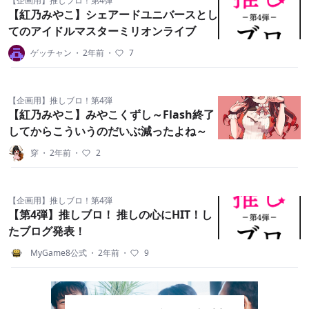
【企画用】推しブロ！第4弾
【紅乃みやこ】シェアードユニバースとし
てのアイドルマスターミリオンライブ
ゲッチャン
・
2年前
・
7
【企画用】推しブロ！第4弾
【紅乃みやこ】みやこくずし～Flash終了
してからこういうのだいぶ減ったよね～
穿
・
2年前
・
2
【企画用】推しブロ！第4弾
【第4弾】推しブロ！ 推しの心にHIT！し
たブログ発表！
MyGame8公式
・
2年前
・
9