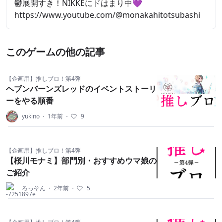
鬱展開すき！NIKKEにドはまり中💜
https://www.youtube.com/@monakahitotsubashi
このゲームの他の記事
【企画用】推しブロ！第4弾
ヘブンバーンズレッドのイベントストーリ
ーをやる順番
yukino
・
1年前
・
9
【企画用】推しブロ！第4弾
【桜川モナミ】部門別・おすすめウマ娘の
ご紹介
ろっそん
・
2年前
・
5