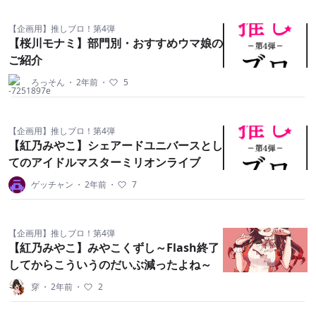
【企画用】推しブロ！第4弾
【桜川モナミ】部門別・おすすめウマ娘の
ご紹介
ろっそん
・
2年前
・
5
【企画用】推しブロ！第4弾
【紅乃みやこ】シェアードユニバースとし
てのアイドルマスターミリオンライブ
ゲッチャン
・
2年前
・
7
【企画用】推しブロ！第4弾
【紅乃みやこ】みやこくずし～Flash終了
してからこういうのだいぶ減ったよね～
穿
・
2年前
・
2