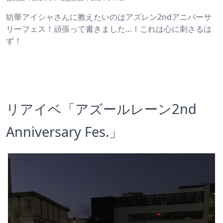
紡華アイシャさんに教えたいのはアズレン2ndアニバーサ
リーフェス！頑張って書きました…！これは心に刺さるは
ず！
リアイベ「アズールレーン2nd 
Anniversary Fes.」